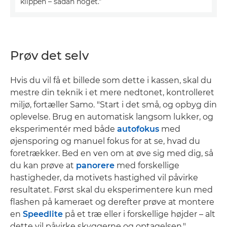
klippen – sådan noget."
Prøv det selv
Hvis du vil få et billede som dette i kassen, skal du
mestre din teknik i et mere nedtonet, kontrolleret
miljø, fortæller Samo. "Start i det små, og opbyg din
oplevelse. Brug en automatisk langsom lukker, og
eksperimentér med både
autofokus
med
øjensporing og manuel fokus for at se, hvad du
foretrækker. Bed en ven om at øve sig med dig, så
du kan prøve at
panorere
med forskellige
hastigheder, da motivets hastighed vil påvirke
resultatet. Først skal du eksperimentere kun med
flashen på kameraet og derefter prøve at montere
en
Speedlite
på et træ eller i forskellige højder – alt
dette vil påvirke skyggerne og optagelsen."