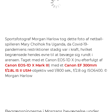
Sportsfotograf Morgan Harlow tog dette foto af netball-
spilleren Mary Cholhok fra Uganda, da Covid-19-
pandemiens restriktioner stadig var i kraft, hvilket
begrænsede hendes evne til at bevæge sig rundt i
arenaen. Taget med et Canon EOS-1D X (nu efterfulgt af
Canon EOS-1D X Mark III
) med et
Canon EF 300mm
f/2.8L IS II USM
-objektiv ved 1/800 sek., f/2.8 og ISO6400. ©
Morgan Harlow
Begrænsningerne i Morgans bevægelse under