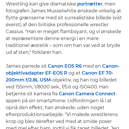
Wrestling kan give dramatiske
portrætter
, men
fotografen James Musselwhite ønskede virkelig at
flytte grænserne med sit surrealistiske billede (vist
øverst) af den britiske professionelle wrestler
Cassius. "Han er meget flamboyant, og vi ønskede
at repræsentere denne energi i en mere
traditionel æstetik – som om han var ved at bryde
ud af sten," forklarer han.
James parrede sit
Canon EOS R6
med en
Canon-
objektivadapter EF-EOS R
og et
Canon EF 70-
200mm f/2.8L USM
-objektiv, og han tog billedet
ved 155mm, 1/8000 sek., f/5.6 og ISO400. Han
betjente sit kamera fra
Canon Camera Connect
-
appen på sin smartphone. Udfordringen lå i at
opnå den effekt, han ønskede, uden noget
efterproduktionsarbejde. "Vi malede wrestlerens
krop og blev derefter ved med at smide poser
med mel efter ham, indtil vi fik taget billedet. Jeg