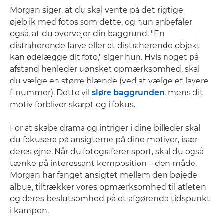
Morgan siger, at du skal vente på det rigtige
øjeblik med fotos som dette, og hun anbefaler
også, at du overvejer din baggrund. "En
distraherende farve eller et distraherende objekt
kan ødelægge dit foto," siger hun. Hvis noget på
afstand henleder uønsket opmærksomhed, skal
du vælge en større blænde (ved at vælge et lavere
f-nummer). Dette vil
sløre baggrunden
, mens dit
motiv forbliver skarpt og i fokus.
For at skabe drama og intriger i dine billeder skal
du fokusere på ansigterne på dine motiver, især
deres øjne. Når du fotograferer sport, skal du også
tænke på interessant komposition – den måde,
Morgan har fanget ansigtet mellem den bøjede
albue, tiltrækker vores opmærksomhed til atleten
og deres beslutsomhed på et afgørende tidspunkt
i kampen.