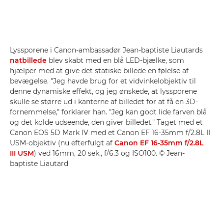
Lyssporene i Canon-ambassadør Jean-baptiste Liautards
natbillede
blev skabt med en blå LED-bjælke, som
hjælper med at give det statiske billede en følelse af
bevægelse. "Jeg havde brug for et vidvinkelobjektiv til
denne dynamiske effekt, og jeg ønskede, at lyssporene
skulle se større ud i kanterne af billedet for at få en 3D-
fornemmelse," forklarer han. "Jeg kan godt lide farven blå
og det kolde udseende, den giver billedet." Taget med et
Canon EOS 5D Mark IV med et Canon EF 16-35mm f/2.8L II
USM-objektiv (nu efterfulgt af
Canon EF 16-35mm f/2.8L
III USM
) ved 16mm, 20 sek., f/6.3 og ISO100. © Jean-
baptiste Liautard