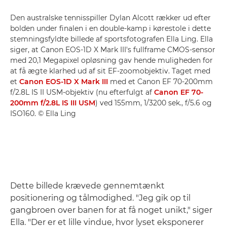
Den australske tennisspiller Dylan Alcott rækker ud efter
bolden under finalen i en double-kamp i kørestole i dette
stemningsfyldte billede af sportsfotografen Ella Ling. Ella
siger, at Canon EOS-1D X Mark III's fullframe CMOS-sensor
med 20,1 Megapixel opløsning gav hende muligheden for
at få ægte klarhed ud af sit EF-zoomobjektiv. Taget med
et
Canon EOS-1D X Mark III
med et Canon EF 70-200mm
f/2.8L IS II USM-objektiv (nu efterfulgt af
Canon EF 70-
200mm f/2.8L IS III USM
) ved 155mm, 1/3200 sek., f/5.6 og
ISO160. © Ella Ling
Dette billede krævede gennemtænkt
positionering og tålmodighed. "Jeg gik op til
gangbroen over banen for at få noget unikt," siger
Ella. "Der er et lille vindue, hvor lyset eksponerer