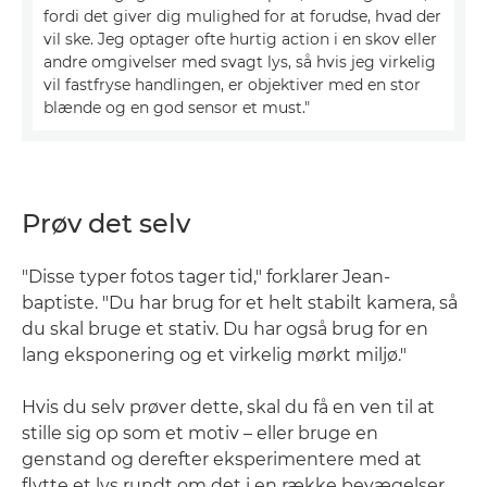
fordi det giver dig mulighed for at forudse, hvad der
vil ske. Jeg optager ofte hurtig action i en skov eller
andre omgivelser med svagt lys, så hvis jeg virkelig
vil fastfryse handlingen, er objektiver med en stor
blænde og en god sensor et must."
Prøv det selv
"Disse typer fotos tager tid," forklarer Jean-
baptiste. "Du har brug for et helt stabilt kamera, så
du skal bruge et stativ. Du har også brug for en
lang eksponering og et virkelig mørkt miljø."
Hvis du selv prøver dette, skal du få en ven til at
stille sig op som et motiv – eller bruge en
genstand og derefter eksperimentere med at
flytte et lys rundt om det i en række bevægelser.