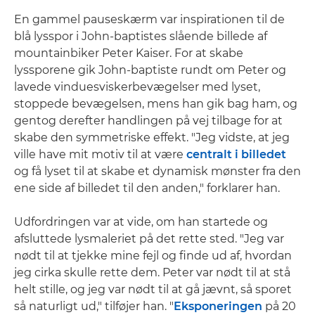
En gammel pauseskærm var inspirationen til de
blå lysspor i John-baptistes slående billede af
mountainbiker Peter Kaiser. For at skabe
lyssporene gik John-baptiste rundt om Peter og
lavede vinduesviskerbevægelser med lyset,
stoppede bevægelsen, mens han gik bag ham, og
gentog derefter handlingen på vej tilbage for at
skabe den symmetriske effekt. "Jeg vidste, at jeg
ville have mit motiv til at være
centralt i billedet
og få lyset til at skabe et dynamisk mønster fra den
ene side af billedet til den anden," forklarer han.
Udfordringen var at vide, om han startede og
afsluttede lysmaleriet på det rette sted. "Jeg var
nødt til at tjekke mine fejl og finde ud af, hvordan
jeg cirka skulle rette dem. Peter var nødt til at stå
helt stille, og jeg var nødt til at gå jævnt, så sporet
så naturligt ud," tilføjer han. "
Eksponeringen
på 20