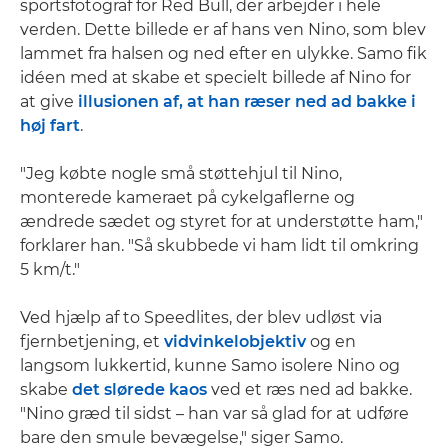
sportsfotograf for Red Bull, der arbejder i hele
verden. Dette billede er af hans ven Nino, som blev
lammet fra halsen og ned efter en ulykke. Samo fik
idéen med at skabe et specielt billede af Nino for
at give
illusionen af, at han ræser ned ad bakke i
høj fart
.
"Jeg købte nogle små støttehjul til Nino,
monterede kameraet på cykelgaflerne og
ændrede sædet og styret for at understøtte ham,"
forklarer han. "Så skubbede vi ham lidt til omkring
5 km/t."
Ved hjælp af to Speedlites, der blev udløst via
fjernbetjening, et
vidvinkelobjektiv
og en
langsom lukkertid, kunne Samo isolere Nino og
skabe
det slørede kaos
ved et ræs ned ad bakke.
"Nino græd til sidst – han var så glad for at udføre
bare den smule bevægelse," siger Samo.