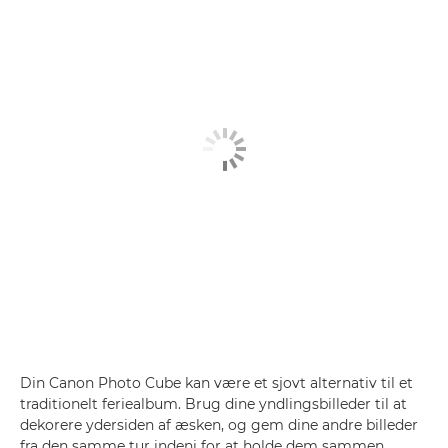
Din Canon Photo Cube kan være et sjovt alternativ til et
traditionelt feriealbum. Brug dine yndlingsbilleder til at
dekorere ydersiden af æsken, og gem dine andre billeder
fra den samme tur indeni for at holde dem sammen,