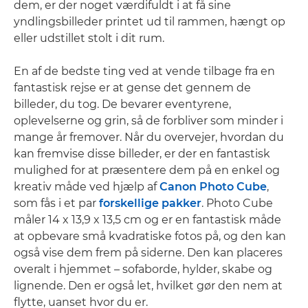
dem, er der noget værdifuldt i at få sine
yndlingsbilleder printet ud til rammen, hængt op
eller udstillet stolt i dit rum.
En af de bedste ting ved at vende tilbage fra en
fantastisk rejse er at gense det gennem de
billeder, du tog. De bevarer eventyrene,
oplevelserne og grin, så de forbliver som minder i
mange år fremover. Når du overvejer, hvordan du
kan fremvise disse billeder, er der en fantastisk
mulighed for at præsentere dem på en enkel og
kreativ måde ved hjælp af
Canon Photo Cube
,
som fås i et par
forskellige pakker
. Photo Cube
måler 14 x 13,9 x 13,5 cm og er en fantastisk måde
at opbevare små kvadratiske fotos på, og den kan
også vise dem frem på siderne. Den kan placeres
overalt i hjemmet – sofaborde, hylder, skabe og
lignende. Den er også let, hvilket gør den nem at
flytte, uanset hvor du er.