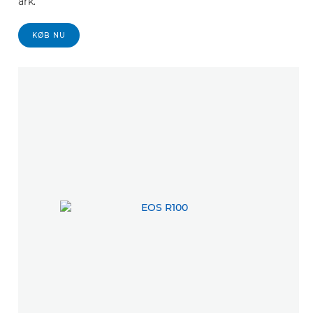
ark.
KØB NU