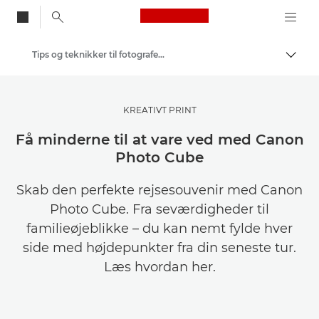
Canon Logo, back to
Tips og teknikker til fotografering og print
Skift
Canon
Bliv inspireret | Tips til fotografering og print og købervejledninger
KREATIVT PRINT
Få minderne til at vare ved med Canon
Photo Cube
Skab den perfekte rejsesouvenir med Canon
Photo Cube. Fra seværdigheder til
familieøjeblikke – du kan nemt fylde hver
side med højdepunkter fra din seneste tur.
Læs hvordan her.