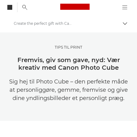
Canon Logo, back to
Create the perfect gift with Canon Photo Cube
Skift
Canon
Bliv inspireret | Tips til fotografering og print og købervejledninger
TIPS TIL PRINT
Tips og teknikker til fotografering og print
Fremvis, giv som gave, nyd: Vær
kreativ med Canon Photo Cube
Sig hej til Photo Cube – den perfekte måde
at personliggøre, gemme, fremvise og give
dine yndlingsbilleder et personligt præg.