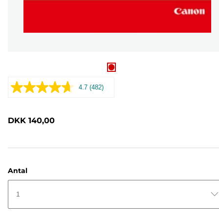
4.7
(482)
Læs
482
anmeldelser.
Samme
DKK 140,00
sidelink.
Antal
1