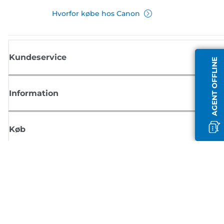
Hvorfor købe hos Canon
Kundeservice
AGENT OFFLINE
Information
Køb
Tilmeld dig Canons nyhedsbrev
Få regelmæssige e-mailopdateringer om nye produkter, nyttige tips og
tilbud
TILMELD DIG