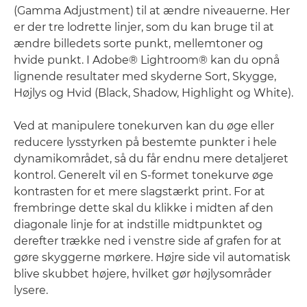
(Gamma Adjustment) til at ændre niveauerne. Her
er der tre lodrette linjer, som du kan bruge til at
ændre billedets sorte punkt, mellemtoner og
hvide punkt. I Adobe® Lightroom® kan du opnå
lignende resultater med skyderne Sort, Skygge,
Højlys og Hvid (Black, Shadow, Highlight og White).
Ved at manipulere tonekurven kan du øge eller
reducere lysstyrken på bestemte punkter i hele
dynamikområdet, så du får endnu mere detaljeret
kontrol. Generelt vil en S-formet tonekurve øge
kontrasten for et mere slagstærkt print. For at
frembringe dette skal du klikke i midten af den
diagonale linje for at indstille midtpunktet og
derefter trække ned i venstre side af grafen for at
gøre skyggerne mørkere. Højre side vil automatisk
blive skubbet højere, hvilket gør højlysområder
lysere.