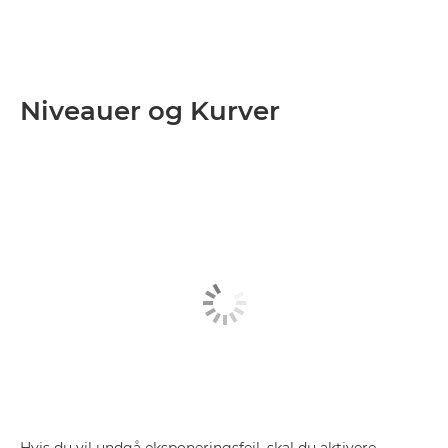
Niveauer og Kurver
Hvis du vil undgå eksponeringsfejl, skal du aktivere