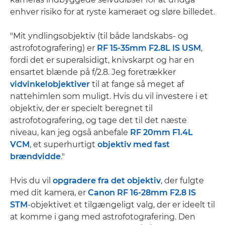
enhver risiko for at ryste kameraet og sløre billedet.
"Mit yndlingsobjektiv (til både landskabs- og
astrofotografering) er
RF 15-35mm F2.8L IS USM
,
fordi det er superalsidigt, knivskarpt og har en
ensartet blænde på f/2.8. Jeg foretrækker
vidvinkelobjektiver
til at fange så meget af
nattehimlen som muligt. Hvis du vil investere i et
objektiv, der er specielt beregnet til
astrofotografering, og tage det til det næste
niveau, kan jeg også anbefale
RF 20mm F1.4L
VCM
, et superhurtigt
objektiv med fast
brændvidde
."
Hvis du vil
opgradere fra det objektiv
, der fulgte
med dit kamera, er
Canon RF 16-28mm F2.8 IS
STM
-objektivet et tilgængeligt valg, der er ideelt til
at komme i gang med astrofotografering. Den