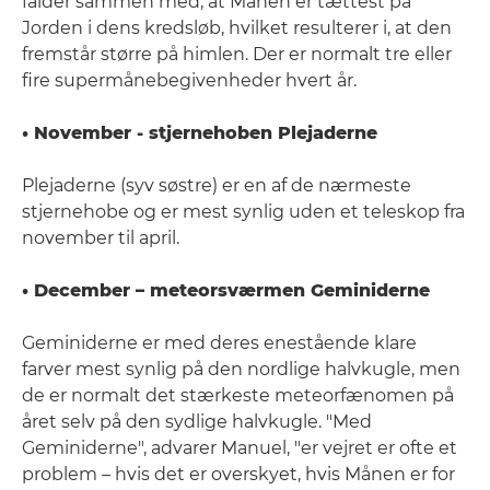
falder sammen med, at Månen er tættest på
Jorden i dens kredsløb, hvilket resulterer i, at den
fremstår større på himlen. Der er normalt tre eller
fire supermånebegivenheder hvert år.
• November - stjernehoben Plejaderne
Plejaderne (syv søstre) er en af de nærmeste
stjernehobe og er mest synlig uden et teleskop fra
november til april.
• December – meteorsværmen Geminiderne
Geminiderne er med deres enestående klare
farver mest synlig på den nordlige halvkugle, men
de er normalt det stærkeste meteorfænomen på
året selv på den sydlige halvkugle. "Med
Geminiderne", advarer Manuel, "er vejret er ofte et
problem – hvis det er overskyet, hvis Månen er for