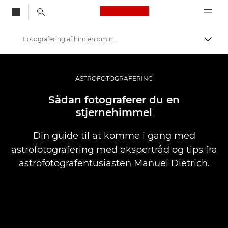
Canon Logo, back to
Fotografering af himlen om natten
Skift
Canon
Opbevar dine fotos og videoer for mindre
ASTROFOTOGRAFERING
Sådan fotograferer du en
stjernehimmel
Din guide til at komme i gang med
astrofotografering med ekspertråd og tips fra
astrofotografentusiasten Manuel Dietrich.