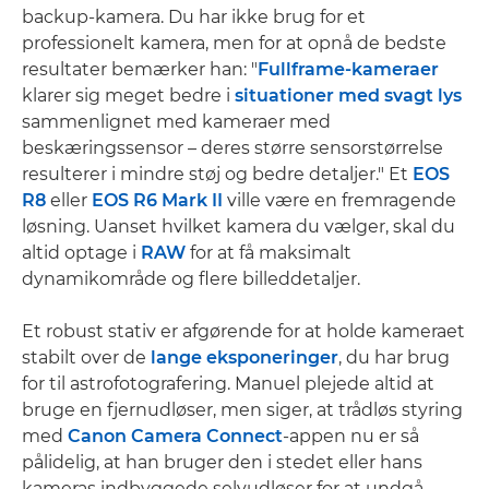
backup-kamera. Du har ikke brug for et
professionelt kamera, men for at opnå de bedste
resultater bemærker han: "
Fullframe-kameraer
klarer sig meget bedre i
situationer med svagt lys
sammenlignet med kameraer med
beskæringssensor – deres større sensorstørrelse
resulterer i mindre støj og bedre detaljer." Et
EOS
R8
eller
EOS R6 Mark II
ville være en fremragende
løsning. Uanset hvilket kamera du vælger, skal du
altid optage i
RAW
for at få maksimalt
dynamikområde og flere billeddetaljer.
Et robust stativ er afgørende for at holde kameraet
stabilt over de
lange eksponeringer
, du har brug
for til astrofotografering. Manuel plejede altid at
bruge en fjernudløser, men siger, at trådløs styring
med
Canon Camera Connect
-appen nu er så
pålidelig, at han bruger den i stedet eller hans
kameras indbyggede selvudløser for at undgå