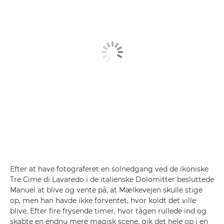
Efter at have fotograferet en solnedgang ved de ikoniske
Tre Cime di Lavaredo i de italienske Dolomitter besluttede
Manuel at blive og vente på, at Mælkevejen skulle stige
op, men han havde ikke forventet, hvor koldt det ville
blive. Efter fire frysende timer, hvor tågen rullede ind og
skabte en endnu mere magisk scene, gik det hele op i en