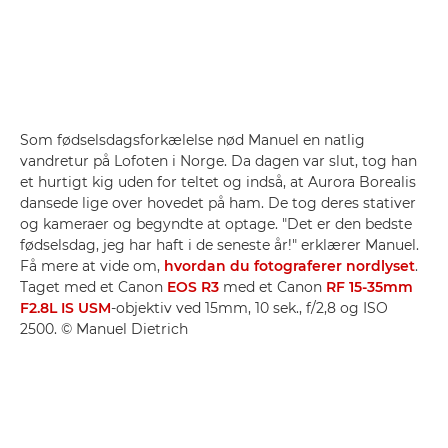
Som fødselsdagsforkælelse nød Manuel en natlig
vandretur på Lofoten i Norge. Da dagen var slut, tog han
et hurtigt kig uden for teltet og indså, at Aurora Borealis
dansede lige over hovedet på ham. De tog deres stativer
og kameraer og begyndte at optage. "Det er den bedste
fødselsdag, jeg har haft i de seneste år!" erklærer Manuel.
Få mere at vide om,
hvordan du fotograferer nordlyset
.
Taget med et Canon
EOS R3
med et Canon
RF 15-35mm
F2.8L IS USM
-objektiv ved 15mm, 10 sek., f/2,8 og ISO
2500. © Manuel Dietrich