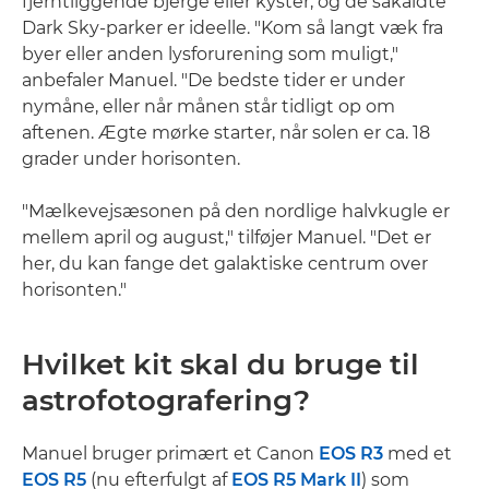
fjerntliggende bjerge eller kyster, og de såkaldte
Dark Sky-parker er ideelle. "Kom så langt væk fra
byer eller anden lysforurening som muligt,"
anbefaler Manuel. "De bedste tider er under
nymåne, eller når månen står tidligt op om
aftenen. Ægte mørke starter, når solen er ca. 18
grader under horisonten.
"Mælkevejsæsonen på den nordlige halvkugle er
mellem april og august," tilføjer Manuel. "Det er
her, du kan fange det galaktiske centrum over
horisonten."
Hvilket kit skal du bruge til
astrofotografering?
Manuel bruger primært et Canon
EOS R3
med et
EOS R5
(nu efterfulgt af
EOS R5 Mark II
) som