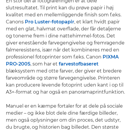
En stor del af fotograferingen er at dele
slutresultatet. Til print kan du prøve papir i høj
kvalitet med en mellemliggende finish som f.eks.
Canons
Pro Luster-fotopapir
, et klart hvidt papir
med en glat, halvmat overflade, der får detaljerne
og tonerne frem i dine nattehimmel-fotos. Det
giver enestående farvegengivelse og fremragende
falmeresistens, især når det kombineres med en
professionel fotoprinter som f.eks. Canon
PIXMA
PRO-200S
, som har et
farvestofbaseret
blæksystem med otte farver, der giver et bredere
farveområde og større farvegengivelse. Printeren
kan producere levende fotoprint uden kant i op til
A3+-format og har også en panoramaprintfunktion.
Manuel er en kæmpe fortaler for at dele på sociale
medier – og ikke blot dele dine færdige billeder,
men også oplysninger om din proces, det udstyr,
du brugte, og historien bag billedet. Den største