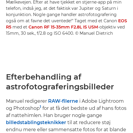
Mælkevejen. Efter at have tjekket en stjerne-app på min
telefon, indså jeg, at det faktisk var Jupiter og Saturn i
konjunktion. Nogle gange handler astrofotografering
også om at favne det uventede!" Taget med et Canon
EOS
R5
med et
Canon RF 15-35mm F2.8L IS USM
-objektiv ved
15mm, 30 sek., f/2.8 og ISO 6400. © Manuel Dietrich
Efterbehandling af
astrofotograferingsbilleder
Manuel redigerer
RAW-filerne
i Adobe Lightroom
1
og Photoshop
for at få det bedste ud af hans fotos
af nattehimlen. Han bruger nogle gange
billedstablingsteknikker
til at reducere støj
endnu mere eller sammensatte fotos for at blande