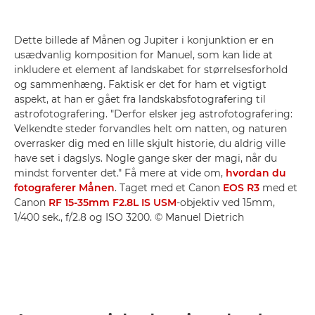
Dette billede af Månen og Jupiter i konjunktion er en
usædvanlig komposition for Manuel, som kan lide at
inkludere et element af landskabet for størrelsesforhold
og sammenhæng. Faktisk er det for ham et vigtigt
aspekt, at han er gået fra landskabsfotografering til
astrofotografering. "Derfor elsker jeg astrofotografering:
Velkendte steder forvandles helt om natten, og naturen
overrasker dig med en lille skjult historie, du aldrig ville
have set i dagslys. Nogle gange sker der magi, når du
mindst forventer det." Få mere at vide om,
hvordan du
fotograferer Månen
. Taget med et Canon
EOS R3
med et
Canon
RF 15-35mm F2.8L IS USM
-objektiv ved 15mm,
1/400 sek., f/2.8 og ISO 3200. © Manuel Dietrich