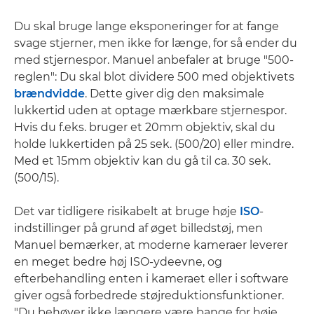
Du skal bruge lange eksponeringer for at fange
svage stjerner, men ikke for længe, for så ender du
med stjernespor. Manuel anbefaler at bruge "500-
reglen": Du skal blot dividere 500 med objektivets
brændvidde
. Dette giver dig den maksimale
lukkertid uden at optage mærkbare stjernespor.
Hvis du f.eks. bruger et 20mm objektiv, skal du
holde lukkertiden på 25 sek. (500/20) eller mindre.
Med et 15mm objektiv kan du gå til ca. 30 sek.
(500/15).
Det var tidligere risikabelt at bruge høje
ISO
-
indstillinger på grund af øget billedstøj, men
Manuel bemærker, at moderne kameraer leverer
en meget bedre høj ISO-ydeevne, og
efterbehandling enten i kameraet eller i software
giver også forbedrede støjreduktionsfunktioner.
"Du behøver ikke længere være bange for høje