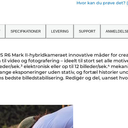
Hvor kan du prøve det? 
T
SPECIFIKATIONER
LEVERING
SUPPORT
ANMELDELS
 EOS R6 Mark II-hybridkameraet innovative måder for crea
a til video og fotografering – ideelt til stort set alle m
eder/sek.³ elektronisk eller op til 12 billeder/sek.⁴ me
ange eksponeringer uden stativ, og fortæl historier un
s bedste billedstabilisering. Redigér og del, uanset hv