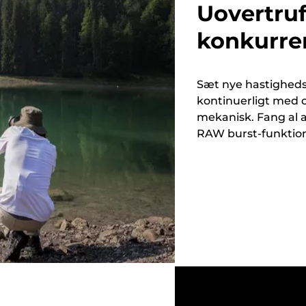
Uovertruf
konkurre
Sæt nye hastigheds
kontinuerligt med op 
mekanisk. Fang al a
RAW burst-funktio