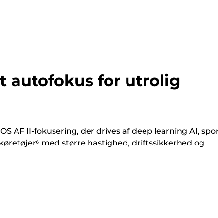
nt autofokus for utrolig
OS AF II-fokusering, der drives af deep learning AI, spo
øretøjer⁶ med større hastighed, driftssikkerhed og