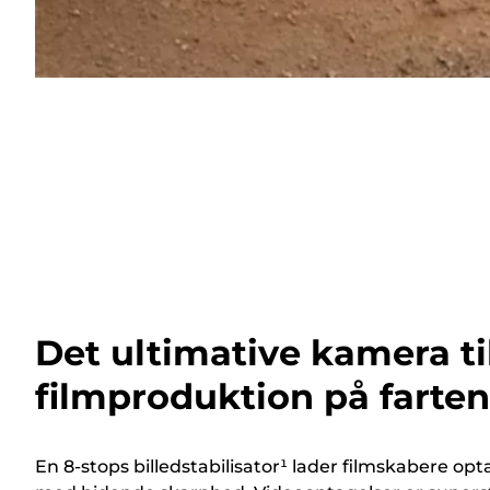
Det ultimative kamera ti
filmproduktion på farten
En 8-stops billedstabilisator¹ lader filmskabere o