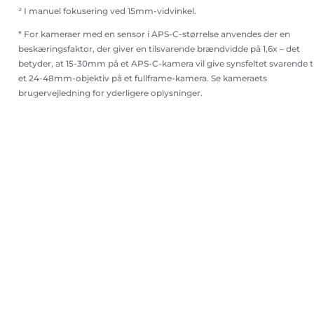
² I manuel fokusering ved 15mm-vidvinkel.
* For kameraer med en sensor i APS-C-størrelse anvendes der en
beskæringsfaktor, der giver en tilsvarende brændvidde på 1,6x – det
betyder, at 15-30mm på et APS-C-kamera vil give synsfeltet svarende ti
et 24-48mm-objektiv på et fullframe-kamera. Se kameraets
brugervejledning for yderligere oplysninger.