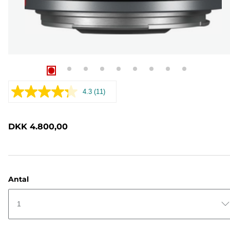
4.3
(11)
Læs
11
anmeldelser.
Samme
DKK 4.800,00
sidelink.
Antal
1