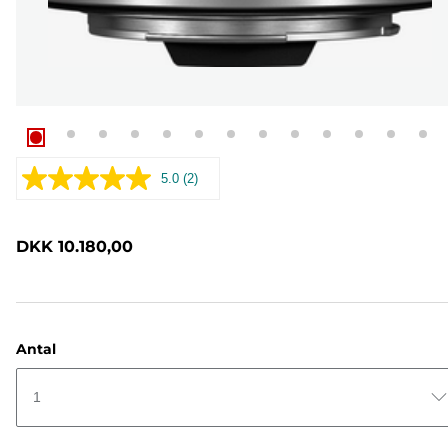
5.0
(2)
Læs
2
anmeldelser.
Samme
DKK 10.180,00
sidelink.
Antal
1