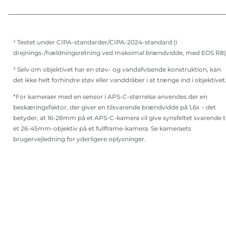
¹ Testet under CIPA-standarder/CIPA-2024-standard (i
drejnings-/hældningsretning ved maksimal brændvidde, med EOS R8)
² Selv om objektivet har en støv- og vandafvisende konstruktion, kan
det ikke helt forhindre støv eller vanddråber i at trænge ind i objektivet
*For kameraer med en sensor i APS-C-størrelse anvendes der en
beskæringsfaktor, der giver en tilsvarende brændvidde på 1,6x – det
betyder, at 16-28mm på et APS-C-kamera vil give synsfeltet svarende ti
et 26-45mm-objektiv på et fullframe-kamera. Se kameraets
brugervejledning for yderligere oplysninger.