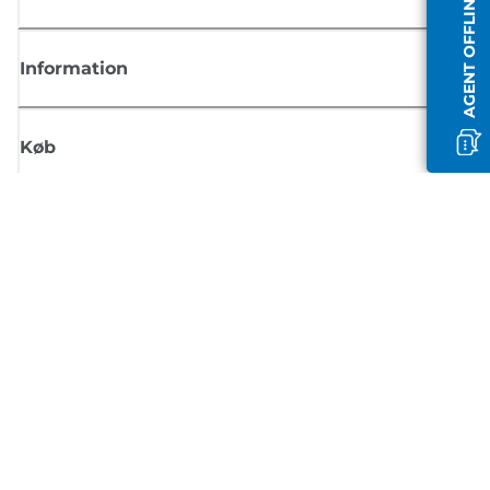
AGENT OFFLINE
Information
Køb
Tilmeld dig Canons nyhedsbrev
Få regelmæssige e-mailopdateringer om nye produkter, nyttige tips og
tilbud
TILMELD DIG
Handelsbetingelser
Fortrolighedspolitik
Oplysninger om cookies
Cookie-indstillinger