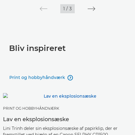
1
/
3
Bliv inspireret
Print og hobbyhåndværk

PRINT OG HOBBYHÅNDVÆRK
Lav en eksplosionsæske
Lini Trinh deler sin eksplosionsæske af papirklip, der er
fremstillet ved hjælp af en Canon SELPHY CP1500.