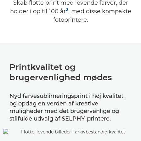
Skab flotte print med levende farver, der
SELPHY Photo Layout-app
2
holder i op til 100 år
, med disse kompakte
TILBEHØR OG PAKKER
fotoprintere.
SUPPORT
Printkvalitet og
brugervenlighed mødes
Nyd farvesublimeringsprint i høj kvalitet,
og opdag en verden af kreative
muligheder med det brugervenlige og
stilfulde udvalg af SELPHY-printere.