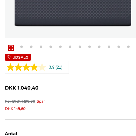
UDSALG
3.9
(21)
Læs
21
anmeldelser.
Samme
DKK 1.040,40
sidelink.
Før
DKK 1.190,00
Spar
DKK 149,60
Antal