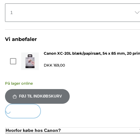
1
Vi anbefaler
Canon XC-20L blæk/papirsæt, 54 x 85 mm, 20 prin
DKK 169,00
På lager online
FØJ TIL INDKØBSKURV
ing...
Hvorfor købe hos Canon?