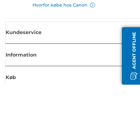
Hvorfor købe hos Canon
Kundeservice
AGENT OFFLINE
Information
Køb
Tilmeld dig Canons nyhedsbrev
Få regelmæssige e-mailopdateringer om nye produkter, nyttige tips og
tilbud
TILMELD DIG