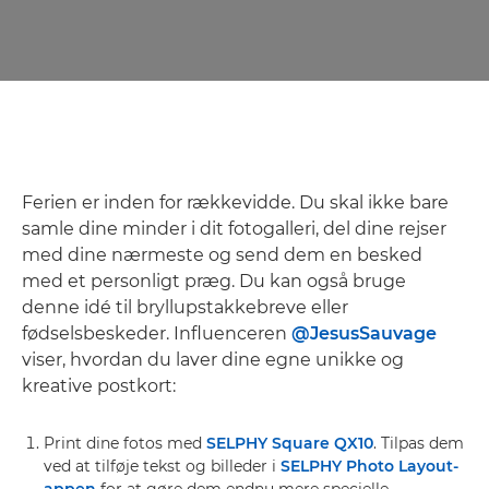
Ferien er inden for rækkevidde. Du skal ikke bare
samle dine minder i dit fotogalleri, del dine rejser
med dine nærmeste og send dem en besked
med et personligt præg. Du kan også bruge
denne idé til bryllupstakkebreve eller
fødselsbeskeder. Influenceren
@JesusSauvage
viser, hvordan du laver dine egne unikke og
kreative postkort:
Print dine fotos med
SELPHY Square QX10
. Tilpas dem
ved at tilføje tekst og billeder i
SELPHY Photo Layout-
appen
for at gøre dem endnu mere specielle.