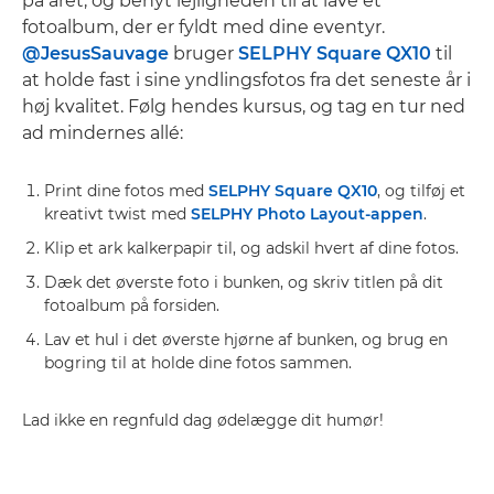
på året, og benyt lejligheden til at lave et
fotoalbum, der er fyldt med dine eventyr.
@JesusSauvage
bruger
SELPHY Square QX10
til
at holde fast i sine yndlingsfotos fra det seneste år i
høj kvalitet. Følg hendes kursus, og tag en tur ned
ad mindernes allé:
Print dine fotos med
SELPHY Square QX10
, og tilføj et
kreativt twist med
SELPHY Photo Layout-appen
.
Klip et ark kalkerpapir til, og adskil hvert af dine fotos.
Dæk det øverste foto i bunken, og skriv titlen på dit
fotoalbum på forsiden.
Lav et hul i det øverste hjørne af bunken, og brug en
bogring til at holde dine fotos sammen.
Lad ikke en regnfuld dag ødelægge dit humør!