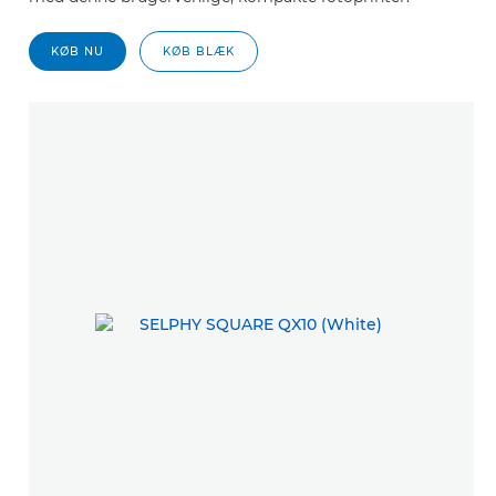
KØB NU
KØB BLÆK