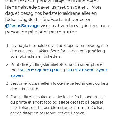
Buketter er en perfekt tilføjelse til dine børns
hjemmelavede gaver, uanset om de er til Mors
dag, et besøg hos bedsteforældrene eller en
fødselsdagsfest. Håndværks-influenceren
@JesusSauvage
viser os, hvordan vi gør dem mere
personlige på blot et par minutter:
Lav nogle fotoholdere ved at klippe wiren over og sno
den ene ende i løkker. Sørg for, at den er lige så lang
som blomsterne i buketten.
Print dine yndlingsfamiliefotos fra din smartphone
med
SELPHY Square QX10
og
SELPHY Photo Layout-
appen
.
Sæt dine fotos mellem løkkerne på ledningen, og læg
dem i buketten.
For at sikre, at buketten ikke falder fra hinanden, skal
du printe et andet foto og sætte det fast på papiret
eller folien, der holder blomsterne sammen. Du kan
endda tilføje en personlig besked i appen!