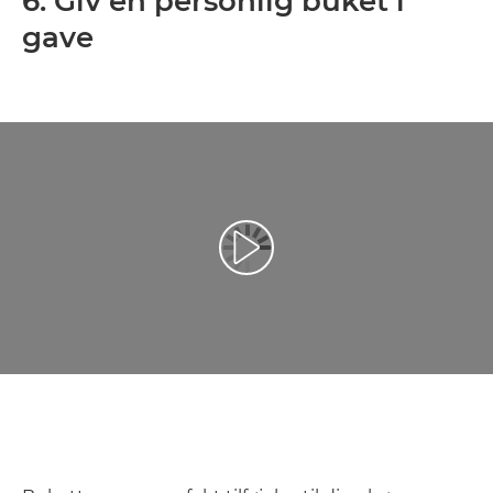
6. Giv en personlig buket i
gave
Afspil video