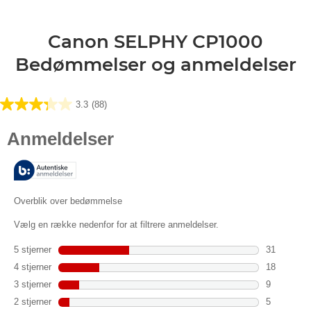
Canon SELPHY CP1000
Bedømmelser og anmeldelser
3.3
(88)
3.3
ud
af
5
stjerner.
88
anmeldelser