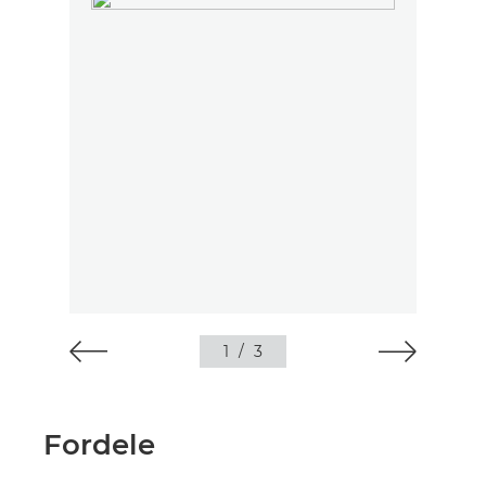
1
/
3
Fordele