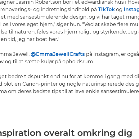
igner Jasmin Robertson bor i et edwardiansk hus i Hove
f renoverings- og indretningsindhold på
TikTok
og
Insta
tet med sansestimulerende design, og vi har taget man
l os i vores eget hjem," siger hun. "Ved at skabe flere mu
se til naturen, føles vores hjem roligt og styrkende. Jeg
n tid, jeg har boet her."
Emma Jewell,
@EmmaJewellCrafts
på Instagram, er også 
jov og til at sætte kulør på opholdsrum.
oget bedre tidspunkt end nu for at komme i gang med d
 blot en Canon-printer og nogle naturinspirerede desig
 om deres bedste tips til at lave enkle sansestimuler
inspiration overalt omkring dig