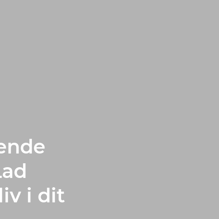
ende
Lad
v i dit