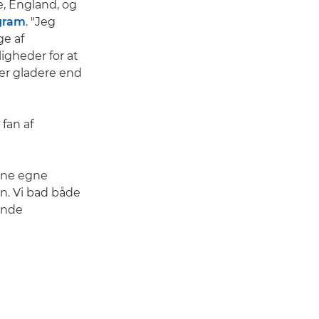
, England, og
gram
. "Jeg
ge af
ligheder for at
 er gladere end
fan af
ine egne
n. Vi bad både
ende