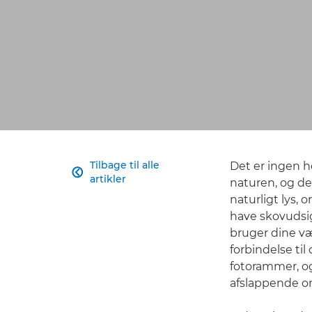
Tilbage til alle
Det er ingen h

artikler
naturen, og d
naturligt lys,
have skovudsi
bruger dine væ
forbindelse ti
fotorammer, og
afslappende o