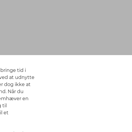
ringe tid i
ved at udnytte
er dog ikke at
nd. Når du
fremhæver en
til
l et