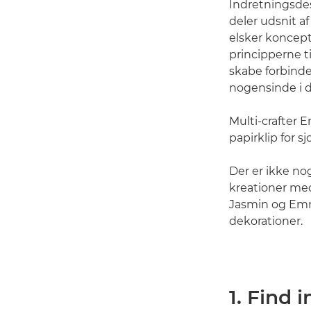
Indretningsdes
deler udsnit a
elsker koncep
principperne ti
skabe forbindel
nogensinde i de
Multi-crafter 
papirklip for s
Der er ikke n
kreationer med
Jasmin og Emma
dekorationer.
1. Find 