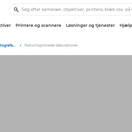
tiver
Printere og scannere
Løsninger og tjenester
Hjælp
Tips og teknikker til fotografering og print
Naturinspirerede dekorationer