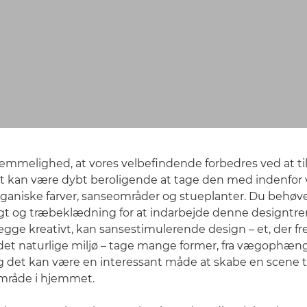
emmelighed, at vores velbefindende forbedres ved at tilb
et kan være dybt beroligende at tage den med indenfor 
 organiske farver, sanseområder og stueplanter. Du behøv
gt og træbeklædning for at indarbejde denne designtre
gge kreativt, kan sansestimulerende design – et, der 
l det naturlige miljø – tage mange former, fra vægophæng 
 det kan være en interessant måde at skabe en scene ti
mråde i hjemmet.