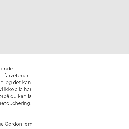
drende
e farvetoner
ud, og det kan
 ikke alle har
orpå du kan få
 retouchering,
hia Gordon fem