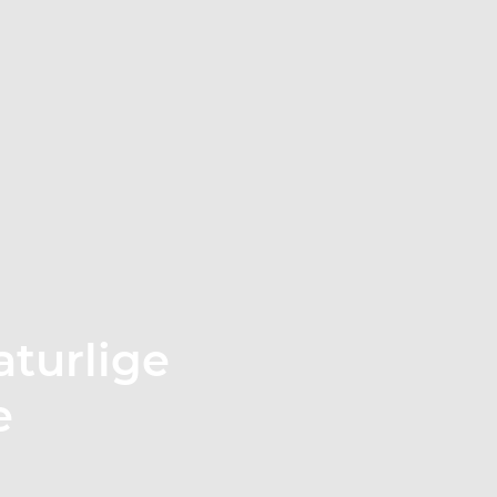
aturlige
e