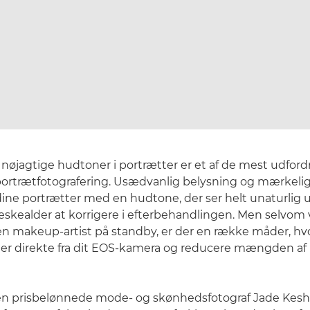
e, nøjagtige hudtoner i portrætter er et af de mest udfor
ortrætfotografering. Usædvanlig belysning og mærkelig
dine portrætter med en hudtone, der ser helt unaturlig 
kealder at korrigere i efterbehandlingen. Men selvom vi
e en makeup-artist på standby, er der en række måder, hv
oner direkte fra dit EOS-kamera og reducere mængden af
den prisbelønnede mode- og skønhedsfotograf Jade Kes