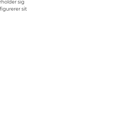
rholder sig
igurerer sit