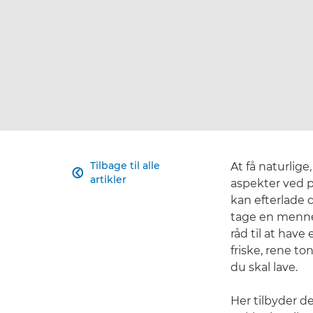
Tilbage til alle
At få naturlig

artikler
aspekter ved p
kan efterlade 
tage en mennes
råd til at hav
friske, rene t
du skal lave.
Her tilbyder 