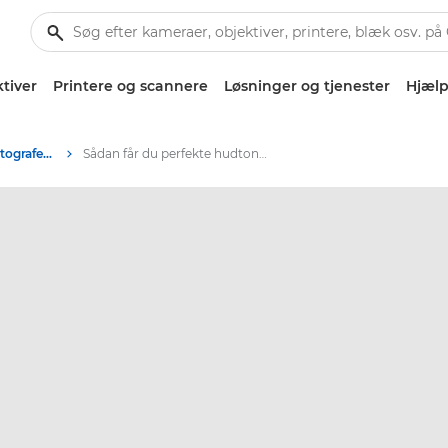
tiver
Printere og scannere
Løsninger og tjenester
Hjælp
Tips og teknikker til fotografering og print
Sådan får du perfekte hudtoner i dine portrætter