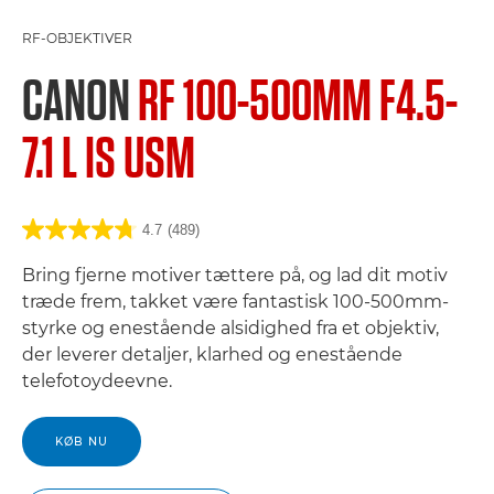
RF-OBJEKTIVER
CANON
RF 100-500MM F4.5-
7.1 L IS USM
4.7
(489)
Bring fjerne motiver tættere på, og lad dit motiv
træde frem, takket være fantastisk 100-500mm-
styrke og enestående alsidighed fra et objektiv,
der leverer detaljer, klarhed og enestående
telefotoydeevne.
KØB NU