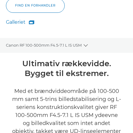
FIND EN FORHANDLER
Galleriet

Galleriet
Canon RF 100-500mm F4.5-7.1 L IS USM
Toggle breadcrumbs
Oversigt
Ultimativ rækkevidde.
Bygget til ekstremer.
Specifikationer
Galleriet
Med et brændviddeområde på 100-500
mm samt 5-trins billedstabilisering og L-
Anmeldelser
seriens konstruktionskvalitet giver RF
100-500mm F4.5-7.1 L IS USM ydeevne
Support
og billedkvalitet som intet andet
objektiv, takket være UD-linseelementer
FIND EN FORHANDLER