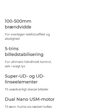
100-500mm
brændvidde
For overlegen telefotoeffekt og
alsidighed
5-trins
billedstabilisering
For ultimativ håndholdt kontrol,
selv i svagt lys
Super-UD- og UD-
linseelementer
Til usædvanligt skarpe billeder
Dual Nano USM-motor
Til jævn, hurtig og næsten lydløs