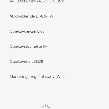
RF 100-500mm F4.5-7.1 L IS USM
Modlysblænde ET-83F (WIII)
Objektivdæksel E-77 II
Objektivstøvhætte RF
Objektivetui LZ1328
Monteringsring F til stativ (WIII)