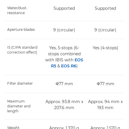
Water/dust-
Supported
Supported
resistance
Aperture blades
9 (circular)
9 (circular)
IS (CIPA standard
Yes, 5-stops (6-
Yes (4-stops)
correction effect)
stops combined
with IBIS with
EOS
R5
&
EOS R6
)
Filter diameter
Φ77 mm
Φ77 mm
Maximum
Approx. 93.8 mm x
Approx. 94 mm x
diameter and
207.6 mm
193 mm
length
Weight
Approx. 1,370 g
Approx. 1,570 g