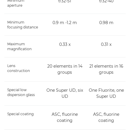
Minimum
f/32-51
f/32-40
aperture
Minimum
0.9 m -1.2 m
0.98 m
focusing distance
Maximum
0.33 x
0.31 x
magnification
Lens
20 elements in 14
21 elements in 16
construction
groups
groups
Special low
One Super UD, six
One Fluorite, one
dispersion glass
UD
Super UD
Special coating
ASC, fluorine
ASC, fluorine
coating
coating