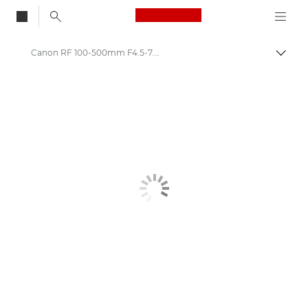
Canon Logo, back to
Canon RF 100-500mm F4.5-7.1 L IS USM
Skift
Canon
Canon-kameraobjektiver