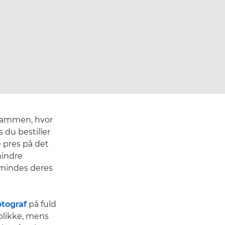
 sammen, hvor
 du bestiller
e pres på det
mindre
t mindes deres
otograf
på fuld
eblikke, mens