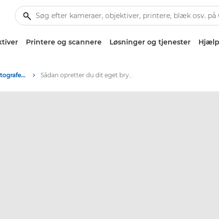
tiver
Printere og scannere
Løsninger og tjenester
Hjælp
Tips og teknikker til fotografering og print
Sådan opretter du dit eget bryllupsalbum