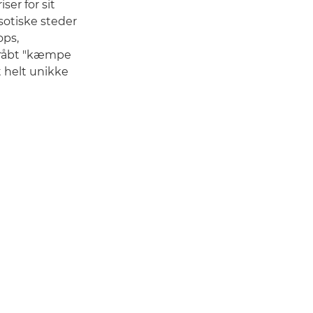
ser for sit
sotiske steder
ops,
dråbt "kæmpe
t helt unikke