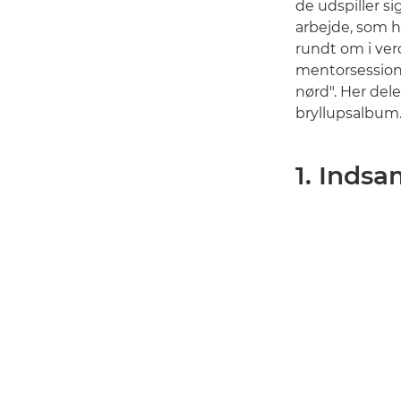
de udspiller si
arbejde, som h
rundt om i ver
mentorsession
nørd". Her dele
bryllupsalbum
1. Indsa