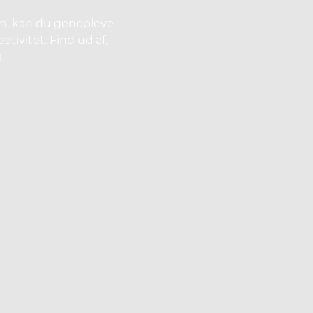
um, kan du genopleve
tivitet. Find ud af,
.