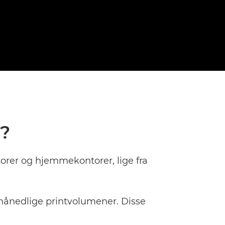
v?
torer og hjemmekontorer, lige fra
månedlige printvolumener. Disse