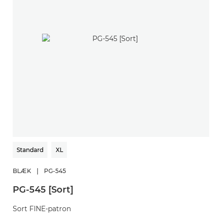
Standard
XL
BLÆK
|
PG-545
B
PG-545 [Sort]
C
Sort FINE-patron
F