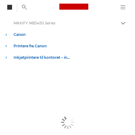
Canon Logo, back to
MAXIFY MB5450 Series
Skift
Canon
Printere fra Canon
Inkjetprintere til kontoret – inkjet