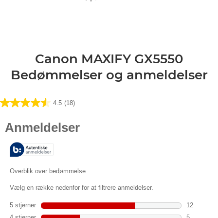
Canon MAXIFY GX5550
Bedømmelser og anmeldelser
4.5
(18)
4.5
ud
af
5
stjerner.
18
anmeldelser