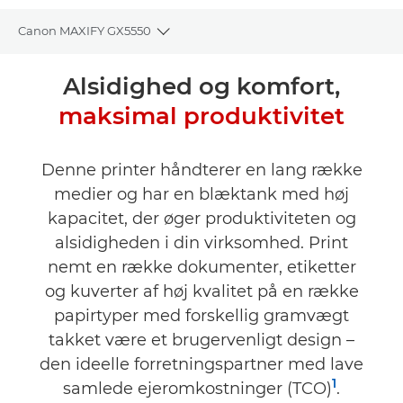
Canon MAXIFY GX5550
Toggle breadcrumbs
Oversigt
Alsidighed og komfort,
maksimal produktivitet
Specifikationer
Anmeldelser
Denne printer håndterer en lang række
medier og har en blæktank med høj
Support
kapacitet, der øger produktiviteten og
alsidigheden i din virksomhed. Print
KØB BLÆK
nemt en række dokumenter, etiketter
og kuverter af høj kvalitet på en række
papirtyper med forskellig gramvægt
takket være et brugervenligt design –
den ideelle forretningspartner med lave
1
samlede ejeromkostninger (TCO)
.