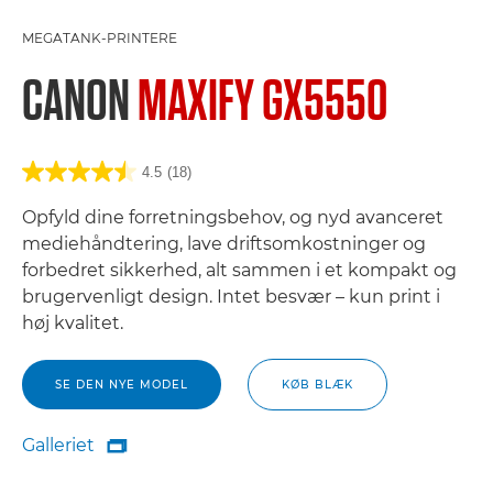
MEGATANK-PRINTERE
CANON
MAXIFY GX5550
4.5
(18)
Opfyld dine forretningsbehov, og nyd avanceret
mediehåndtering, lave driftsomkostninger og
forbedret sikkerhed, alt sammen i et kompakt og
brugervenligt design. Intet besvær – kun print i
høj kvalitet.
SE DEN NYE MODEL
KØB BLÆK
Galleriet

Galleriet