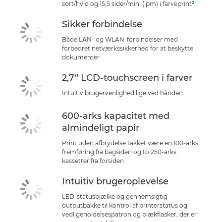
2
sort/hvid og 15,5 sider/min. (ipm) i farveprint
.
Sikker forbindelse
Både LAN- og WLAN-forbindelser med
forbedret netværkssikkerhed for at beskytte
dokumenter
2,7" LCD-touchscreen i farver
Intuitiv brugervenlighed lige ved hånden
600-arks kapacitet med
almindeligt papir
Print uden afbrydelse takket være en 100-arks
fremføring fra bagsiden og to 250-arks
kassetter fra forsiden
Intuitiv brugeroplevelse
LED-statusbjælke og gennemsigtig
outputbakke til kontrol af printerstatus og
vedligeholdelsespatron og blækflasker, der er