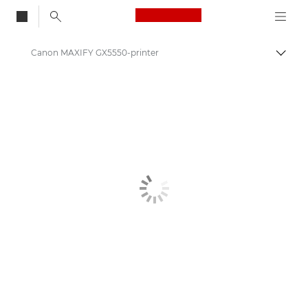
Canon Logo, back to
Canon MAXIFY GX5550-printer
Skift
Canon
Printere fra Canon