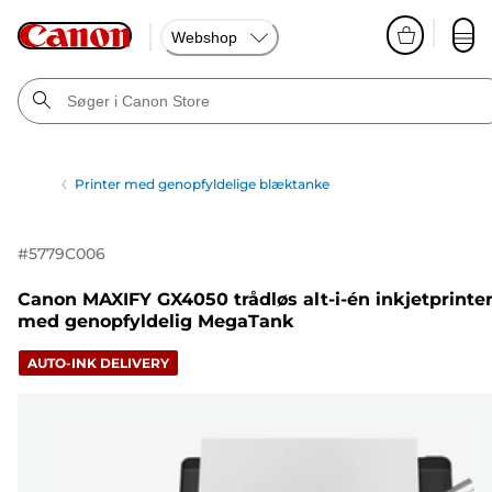
Webshop
Printer med genopfyldelige blæktanke
#
5779C006
Canon MAXIFY GX4050 trådløs alt-i-én inkjetprinte
med genopfyldelig MegaTank
AUTO-INK DELIVERY