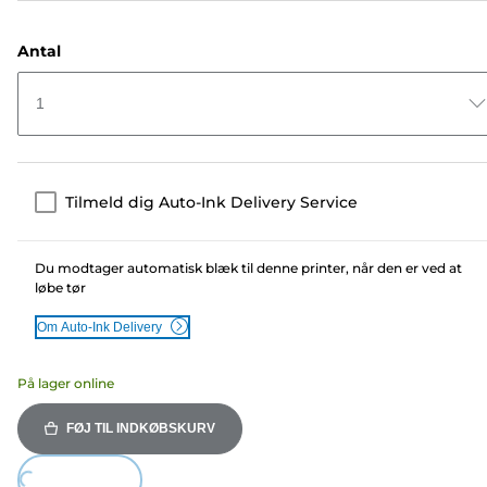
Antal
1
Tilmeld dig Auto-Ink Delivery Service
Du modtager automatisk blæk til denne printer, når den er ved at
løbe tør
Om Auto-Ink Delivery
På lager online
FØJ TIL INDKØBSKURV
oading...