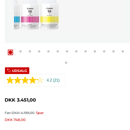
UDSALG
4.2
(21)
Læs
21
anmeldelser.
Samme
DKK 3.451,00
sidelink.
Før
DKK 4.199,00
Spar
DKK 748,00