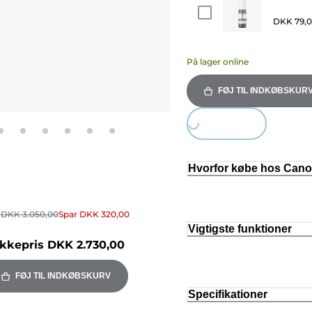
DKK 79,
På lager online
FØJ TIL INDKØBSKUR
Loading...
Hvorfor købe hos Can
r
DKK 3.050,00
Spar
DKK 320,00
Vigtigste funktioner
kkepris
DKK 2.730,00
FØJ TIL INDKØBSKURV
Specifikationer