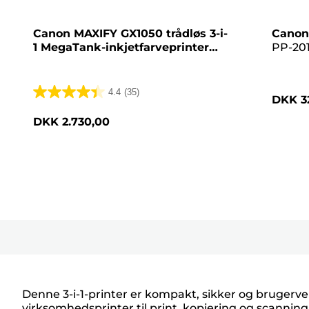
Canon MAXIFY GX1050 trådløs 3-i-
Canon
1 MegaTank-inkjetfarveprinter
PP-201
med genopfyldelige blæktanke
+
Glossy 
2 ekstra flasker sort blæk
pink
4.4
(35)
DKK 3
4.4
ud
DKK 2.730,00
af
5
stjerner.
35
anmeldelser
Denne 3-i-1-printer er kompakt, sikker og brugerv
virksomhedsprinter til print, kopiering og scannin