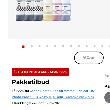
Zoom
TILFØJ PHOTO CUBE SPAR 100%
Fø
Pakketilbud
Pa
Få
100
%
fra
Canon Photo Cube og ramme + PP-201 5x5"
Photo Paper Plus Glossy II (40 ark) – Creative Pack, pink
Tilbuddet gælder indtil 30/12/2026.