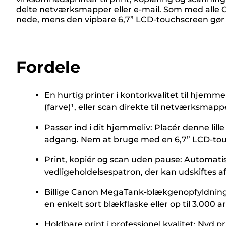
delte netværksmapper eller e-mail. Som med alle
nede, mens den vipbare 6,7” LCD-touchscreen gør de
Fordele
En hurtig printer i kontorkvalitet til hjemm
(farve)¹, eller scan direkte til netværksma
Passer ind i dit hjemmeliv: Placér denne li
adgang. Nem at bruge med en 6,7” LCD-touch
Print, kopiér og scan uden pause: Automatis
vedligeholdelsespatron, der kan udskiftes af 
Billige Canon MegaTank-blækgenopfyldninger: 
en enkelt sort blækflaske eller op til 3.000 a
Holdbare print i professionel kvalitet: Nyd