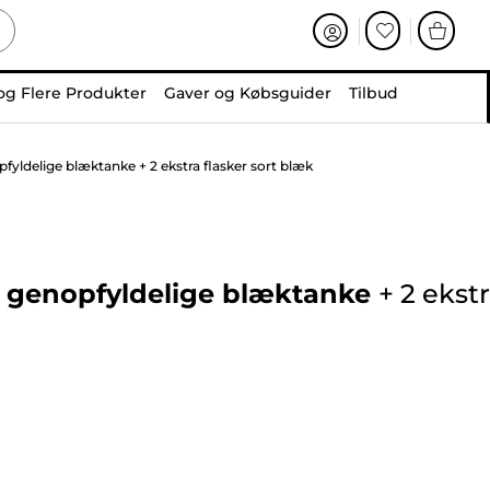
og Flere Produkter
Gaver og Købsguider
Tilbud
yldelige blæktanke + 2 ekstra flasker sort blæk
d genopfyldelige blæktanke
+
2 ekst