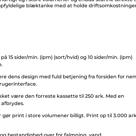
opfyldelige blæktanke med at holde driftsomkostninge
15 sider/min. (ipm) (sort/hvid) og 10 sider/min. (ipm)
e.
ære dens design med fuld betjening fra forsiden for ne
rugerinterface.
ket være den forreste kassette til 250 ark. Med en
 afbrydes.
print i store volumener billigt. Print op til 3.000 ark
d og bestandighed over for falmning, vand,