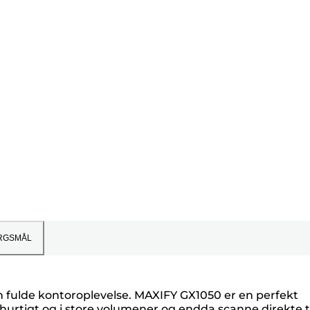
RGSMÅL
 fulde kontoroplevelse. MAXIFY GX1050 er en perfekt
urtigt og i store volumener og endda scanne direkte ti