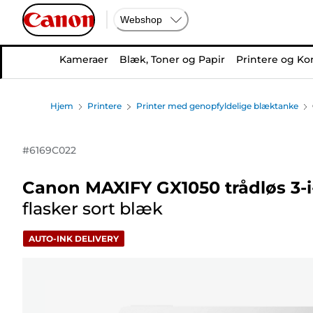
Webshop
Kameraer
Blæk, Toner og Papir
Printere og Ko
Hjem
Printere
Printer med genopfyldelige blæktanke
#
6169C022
Canon MAXIFY GX1050 trådløs 3-i
flasker sort blæk
AUTO-INK DELIVERY