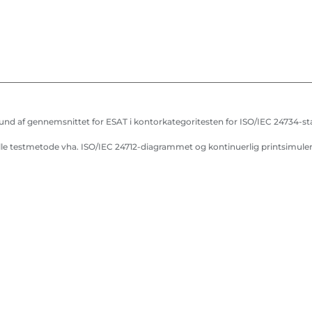
nd af gennemsnittet for ESAT i kontorkategoritesten for ISO/IEC 24734-s
lle testmetode vha. ISO/IEC 24712-diagrammet og kontinuerlig printsimule