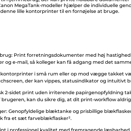
 Canon MegaTank-modeller hjælper de individuelle gen
nne lille kontorprinter til en fornøjelse at bruge.
ebrug: Print forretningsdokumenter med høj hastighed på 
pper og e-mail, så kolleger kan få adgang med det samm
lle kontorprinter i små rum eller op mod vægge takket v
screen, der kan vippes, statusindikator og intuitivt b
k 2-sidet print uden irriterende papirgenopfyldning tak
brugeren, kan du sikre dig, at dit print-workflow aldrig
Genopfyldelige blæktanke og prisbillige blækflasker gør 
rk fra et sæt farveblækflasker².
 print i professionel kvalitet med fremragende læsbarhe