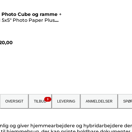
 Photo Cube og ramme
+
 5x5" Photo Paper Plus
II (40 ark) – Creative Pack,
20,00
3
OVERSIGT
TILBUD
LEVERING
ANMELDELSER
SPØ
enlig og giver hjemmearbejdere og hybridarbejdere den
g til hjemmebrug, der kan printe holdbare dokumenter h