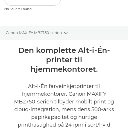
No Sellers Found
Canon MAXIFY MB2750-serien
Toggle breadcrumbs
Oversigt
Den komplette Alt-i-Én-
printer til
Specifikationer
hjemmekontoret.
Anmeldelser
Alt-i-Én farveinkjetprinter til
Support
hjemmekontorer. Canon MAXIFY
MB2750-serien tilbyder mobilt print og
KØB BLÆK
cloud-integration, mens dens 500-arks
papirkapacitet og hurtige
printhastighed på 24 ipm i sort/hvid