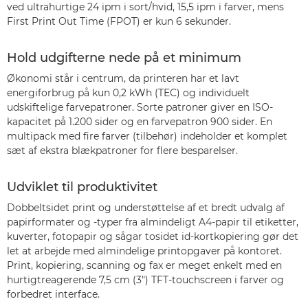
ved ultrahurtige 24 ipm i sort/hvid, 15,5 ipm i farver, mens
First Print Out Time (FPOT) er kun 6 sekunder.
Hold udgifterne nede på et minimum
Økonomi står i centrum, da printeren har et lavt
energiforbrug på kun 0,2 kWh (TEC) og individuelt
udskiftelige farvepatroner. Sorte patroner giver en ISO-
kapacitet på 1.200 sider og en farvepatron 900 sider. En
multipack med fire farver (tilbehør) indeholder et komplet
sæt af ekstra blækpatroner for flere besparelser.
Udviklet til produktivitet
Dobbeltsidet print og understøttelse af et bredt udvalg af
papirformater og -typer fra almindeligt A4-papir til etiketter,
kuverter, fotopapir og sågar tosidet id-kortkopiering gør det
let at arbejde med almindelige printopgaver på kontoret.
Print, kopiering, scanning og fax er meget enkelt med en
hurtigtreagerende 7,5 cm (3") TFT-touchscreen i farver og
forbedret interface.