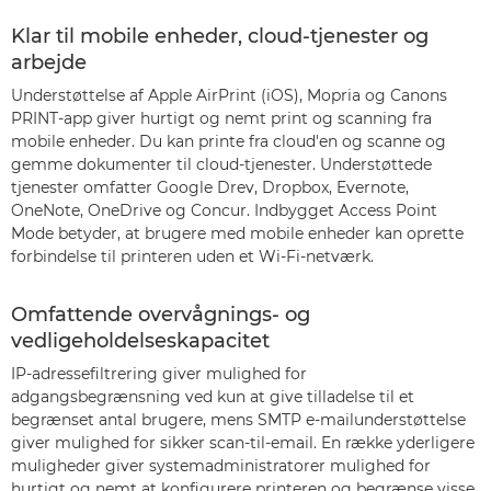
Klar til mobile enheder, cloud-tjenester og
arbejde
Understøttelse af Apple AirPrint (iOS), Mopria og Canons
PRINT-app giver hurtigt og nemt print og scanning fra
mobile enheder. Du kan printe fra cloud'en og scanne og
gemme dokumenter til cloud-tjenester. Understøttede
tjenester omfatter Google Drev, Dropbox, Evernote,
OneNote, OneDrive og Concur. Indbygget Access Point
Mode betyder, at brugere med mobile enheder kan oprette
forbindelse til printeren uden et Wi-Fi-netværk.
Omfattende overvågnings- og
vedligeholdelseskapacitet
IP-adressefiltrering giver mulighed for
adgangsbegrænsning ved kun at give tilladelse til et
begrænset antal brugere, mens SMTP e-mailunderstøttelse
giver mulighed for sikker scan-til-email. En række yderligere
muligheder giver systemadministratorer mulighed for
hurtigt og nemt at konfigurere printeren og begrænse visse