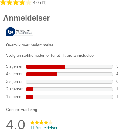
4.0
(11)
4.0
ud
af
5
stjerner.
11
anmeldelser