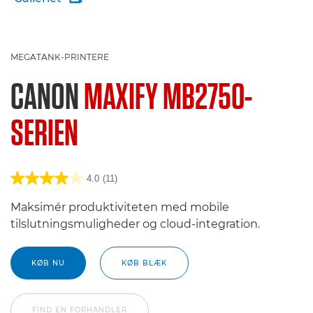
MEGATANK-PRINTERE
CANON
MAXIFY MB2750-
SERIEN
4.0
(11)
Maksimér produktiviteten med mobile
tilslutningsmuligheder og cloud-integration.
KØB NU
KØB BLÆK
FIND EN FORHANDLER