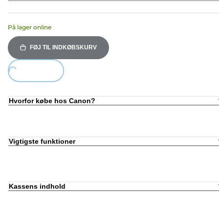
På lager online
FØJ TIL INDKØBSKURV
ding...
Hvorfor købe hos Canon?
Vigtigste funktioner
Kassens indhold