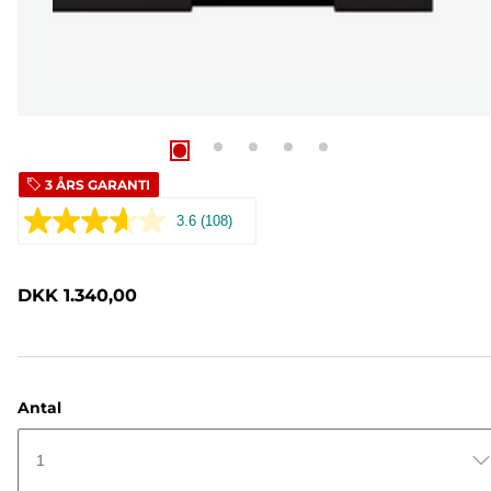
3 ÅRS GARANTI
3.6
(108)
Læs
108
anmeldelser.
Samme
DKK 1.340,00
sidelink.
Antal
1