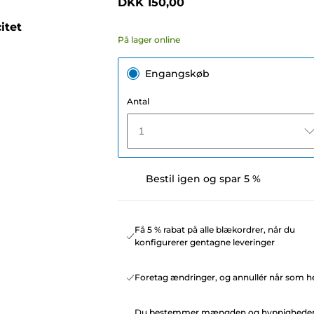
DKK 150,00
itet
På lager online
Engangskøb
Antal
1
Bestil igen og spar 5 %
Få 5 % rabat på alle blækordrer, når du
konfigurerer gentagne leveringer
Foretag ændringer, og annullér når som he
Du bestemmer mængden og hyppighede