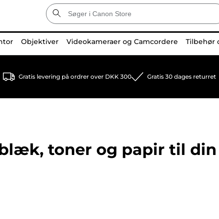
ntor
Objektiver
Videokameraer og Camcordere
Tilbehør 
Gratis levering på ordrer over DKK 300
Gratis 30 dages returret
læk, toner og papir til din