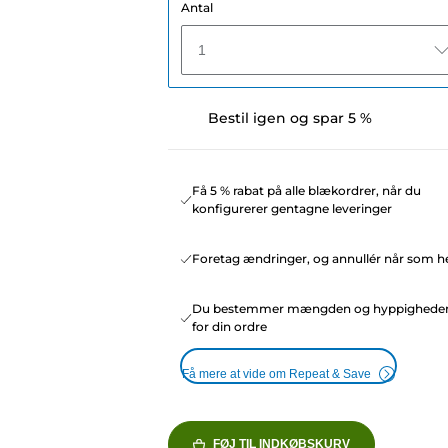
Antal
1
Bestil igen og spar 5 %
Få 5 % rabat på alle blækordrer, når du
konfigurerer gentagne leveringer
Foretag ændringer, og annullér når som he
Du bestemmer mængden og hyppighede
for din ordre
Få mere at vide om Repeat & Save
FØJ TIL INDKØBSKURV