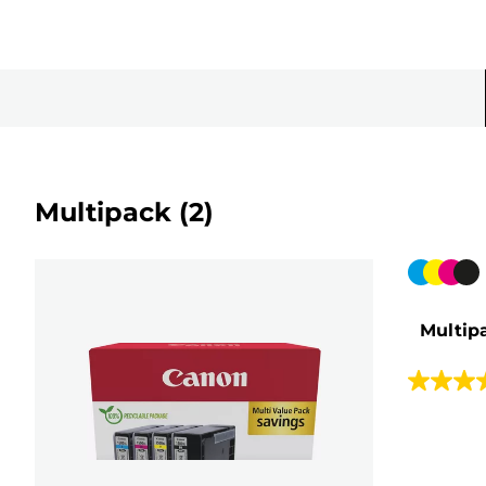
Multipack
(2)
Farvepa
Multip
4.5
ud
af
5