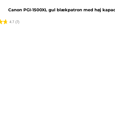
Canon PGI-1500XL gul blækpatron med høj kapac
4.7
(7)
lser