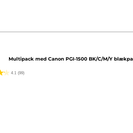
tron
Multipack med Canon PGI-1500 BK/C/M/Y blækpa
4.1
(99)
lser