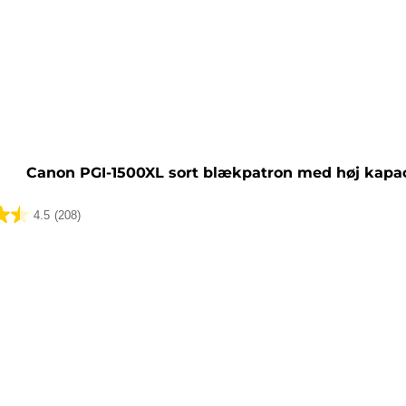
tron
Canon PGI-1500XL sort blækpatron med høj kapac
4.5
(208)
lser