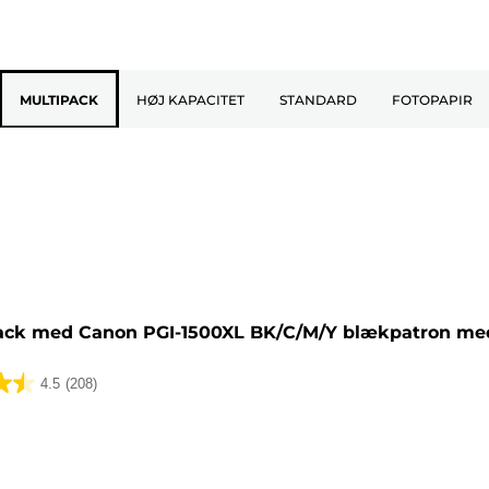
MULTIPACK
HØJ KAPACITET
STANDARD
FOTOPAPIR
tron
ack med Canon PGI-1500XL BK/C/M/Y blækpatron med
4.5
(208)