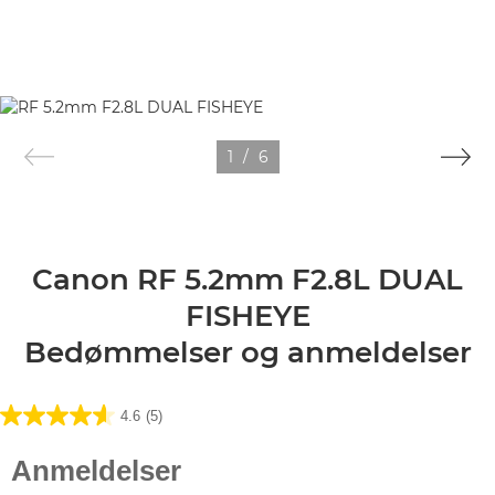
1
/
6
Canon RF 5.2mm F2.8L DUAL
FISHEYE
Bedømmelser og anmeldelser
4.6
(5)
4.6
ud
af
5