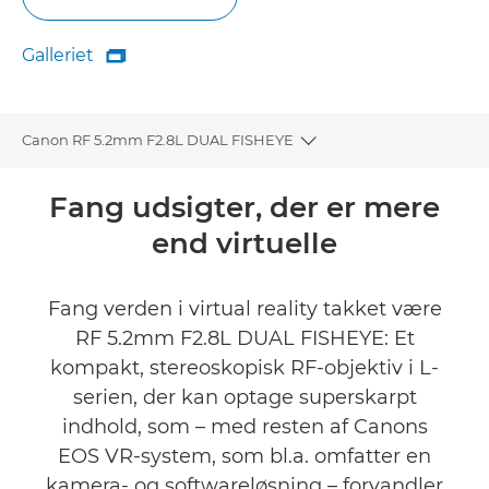
Galleriet

Galleriet
Canon RF 5.2mm F2.8L DUAL FISHEYE
Toggle breadcrumbs
Oversigt
Fang udsigter, der er mere
end virtuelle
Specifikationer
Galleriet
Fang verden i virtual reality takket være
RF 5.2mm F2.8L DUAL FISHEYE: Et
Anmeldelser
kompakt, stereoskopisk RF-objektiv i L-
serien, der kan optage superskarpt
Support
indhold, som – med resten af Canons
EOS VR-system, som bl.a. omfatter en
FIND EN FORHANDLER
kamera- og softwareløsning – forvandler