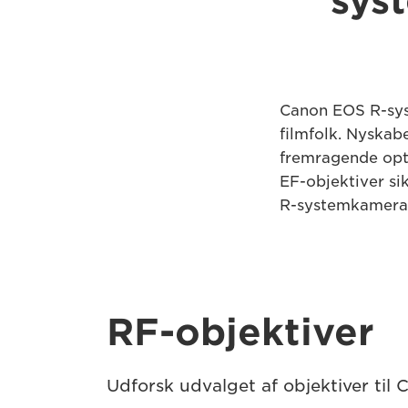
sys
Canon EOS R-sys
filmfolk. Nyskab
fremragende opti
EF-objektiver si
R-systemkamerae
RF-objektiver
Udforsk udvalget af objektiver til