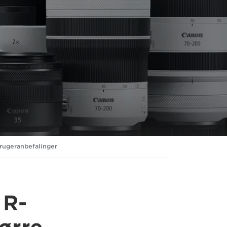
rugeranbefalinger
 R-