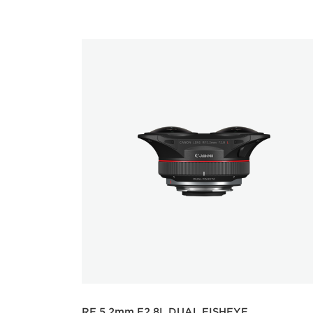
RF 5.2mm F2.8L DUAL FISHEYE