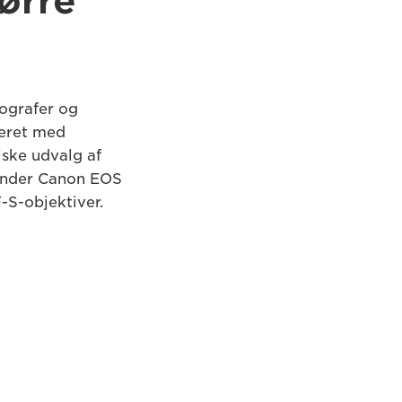
ørre
ografer og
neret med
iske udvalg af
binder Canon EOS
S-objektiver.