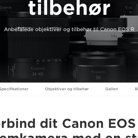
tilbehør
Anbefalede objektiver og tilbehør til Canon EOS R
Specifikationer
Objektiver og tilbehør
Galleri
B
rbind dit Canon EOS