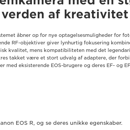
temkamera med en st
verden af kreativitet
temet åbner op for nye optagelsesmuligheder for fot
ende RF-objektiver giver lynhurtig fokusering kombi
sk kvalitet, mens kompatibiliteten med det legendar
kres takket være et stort udvalg af adaptere, der for
r med eksisterende EOS-brugere og deres EF- og EF-
 Canon EOS R, og se deres unikke egenskaber.