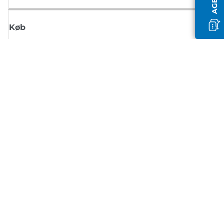
Køb
Tilmeld dig Canons nyhedsbrev
Få regelmæssige e-mailopdateringer om nye produkter, nyttige tips og
tilbud
TILMELD DIG
Handelsbetingelser
Fortrolighedspolitik
Oplysninger om cookies
Cookie-indstillinger