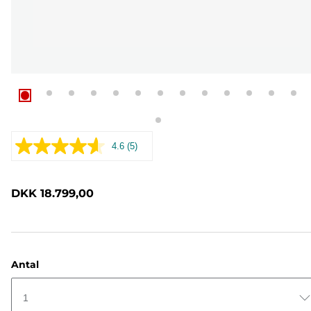
4.6
(5)
Læs
5
anmeldelser.
Samme
DKK 18.799,00
sidelink.
Antal
1