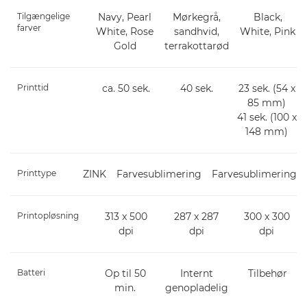
Tilgængelige
Navy, Pearl
Mørkegrå,
Black,
farver
White, Rose
sandhvid,
White, Pink
Gold
terrakottarød
Printtid
ca. 50 sek.
40 sek.
23 sek. (54 x
85 mm)
41 sek. (100 x
148 mm)
Printtype
ZINK
Farvesublimering
Farvesublimering
Printopløsning
313 x 500
287 x 287
300 x 300
dpi
dpi
dpi
Batteri
Op til 50
Internt
Tilbehør
min.
genopladelig