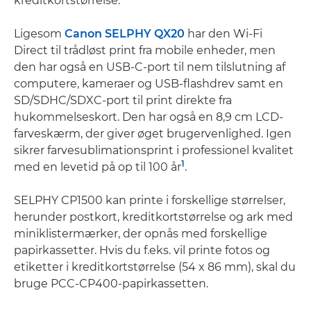
kreditkortstørrelse.
Ligesom
Canon SELPHY QX20
har den Wi-Fi
Direct til trådløst print fra mobile enheder, men
den har også en USB-C-port til nem tilslutning af
computere, kameraer og USB-flashdrev samt en
SD/SDHC/SDXC-port til print direkte fra
hukommelseskort. Den har også en 8,9 cm LCD-
farveskærm, der giver øget brugervenlighed. Igen
sikrer farvesublimationsprint i professionel kvalitet
1
med en levetid på op til 100 år
.
SELPHY CP1500 kan printe i forskellige størrelser,
herunder postkort, kreditkortstørrelse og ark med
miniklistermærker, der opnås med forskellige
papirkassetter. Hvis du f.eks. vil printe fotos og
etiketter i kreditkortstørrelse (54 x 86 mm), skal du
bruge PCC-CP400-papirkassetten.