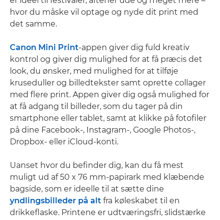
er ideel til festivaler, aftener ude og meget mere –
hvor du måske vil optage og nyde dit print med
det samme.
Canon Mini Print
-appen giver dig fuld kreativ
kontrol og giver dig mulighed for at få præcis det
look, du ønsker, med mulighed for at tilføje
kruseduller og billedtekster samt oprette collager
med flere print. Appen giver dig også mulighed for
at få adgang til billeder, som du tager på din
smartphone eller tablet, samt at klikke på fotofiler
på dine Facebook-, Instagram-, Google Photos-,
Dropbox- eller iCloud-konti.
Uanset hvor du befinder dig, kan du få mest
muligt ud af 50 x 76 mm-papirark med klæbende
bagside, som er ideelle til at sætte dine
yndlingsbilleder på alt
fra køleskabet til en
drikkeflaske. Printene er udtværingsfri, slidstærke