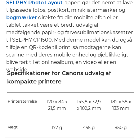
SELPHY Photo Layout
-appen gør det nemt at lave
tilpassede fotos, postkort, miniklistermærker og
bogmærker
direkte fra din mobiltelefon eller
tablet takket være et bredt udvalg af
medfølgende papir- og farvesublimationskassetter
til SELPHY CP1500. Med denne model kan du også
tilføje en QR-kode til print, så modtagerne kan
scanne med deres mobile enhed og øjeblikkeligt
blive ført til et onlinealbum, en video eller en
webside.
Specifikationer for Canons udvalg af
kompakte printere
Printerstørrelse
120 x 84 x
145,8 x 32,9
182 x 58 x
21,5 mm
x 102,2 mm
133 mm
Vægt
177 g
455 g
850 g