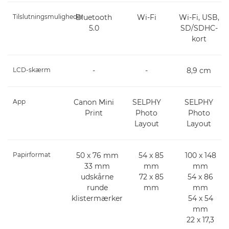
Tilslutningsmuligheder
Bluetooth
Wi-Fi
Wi-Fi, USB,
5.0
SD/SDHC-
kort
LCD-skærm
-
-
8,9 cm
App
Canon Mini
SELPHY
SELPHY
Print
Photo
Photo
Layout
Layout
Papirformat
50 x 76 mm
54 x 85
100 x 148
33 mm
mm
mm
udskårne
72 x 85
54 x 86
runde
mm
mm
klistermærker
54 x 54
mm
22 x 17,3