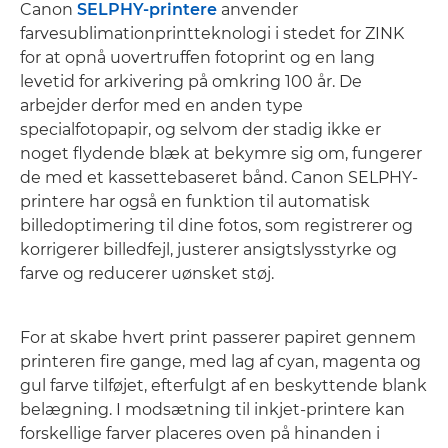
Canon
SELPHY-printere
anvender
farvesublimationprintteknologi i stedet for ZINK
for at opnå uovertruffen fotoprint og en lang
levetid for arkivering på omkring 100 år. De
arbejder derfor med en anden type
specialfotopapir, og selvom der stadig ikke er
noget flydende blæk at bekymre sig om, fungerer
de med et kassettebaseret bånd. Canon SELPHY-
printere har også en funktion til automatisk
billedoptimering til dine fotos, som registrerer og
korrigerer billedfejl, justerer ansigtslysstyrke og
farve og reducerer uønsket støj.
For at skabe hvert print passerer papiret gennem
printeren fire gange, med lag af cyan, magenta og
gul farve tilføjet, efterfulgt af en beskyttende blank
belægning. I modsætning til inkjet-printere kan
forskellige farver placeres oven på hinanden i