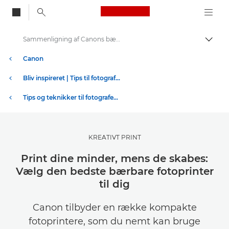
Canon Logo, back to
Sammenligning af Canons bærbare printere
Skift
Canon
Bliv inspireret | Tips til fotografering og print og købervejledninger
Tips og teknikker til fotografering og print
KREATIVT PRINT
Print dine minder, mens de skabes:
Vælg den bedste bærbare fotoprinter
til dig
Canon tilbyder en række kompakte
fotoprintere, som du nemt kan bruge