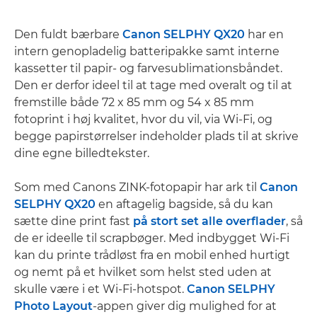
Den fuldt bærbare
Canon SELPHY QX20
har en
intern genopladelig batteripakke samt interne
kassetter til papir- og farvesublimationsbåndet.
Den er derfor ideel til at tage med overalt og til at
fremstille både 72 x 85 mm og 54 x 85 mm
fotoprint i høj kvalitet, hvor du vil, via Wi-Fi, og
begge papirstørrelser indeholder plads til at skrive
dine egne billedtekster.
Som med Canons ZINK-fotopapir har ark til
Canon
SELPHY QX20
en aftagelig bagside, så du kan
sætte dine print fast
på stort set alle overflader
, så
de er ideelle til scrapbøger. Med indbygget Wi-Fi
kan du printe trådløst fra en mobil enhed hurtigt
og nemt på et hvilket som helst sted uden at
skulle være i et Wi-Fi-hotspot.
Canon SELPHY
Photo Layout
-appen giver dig mulighed for at