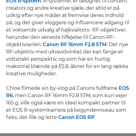
EOS R-system
. R-systemet er designet til content
creators og andre kreative sjæle, der altid er på
udkig efter nye måder at fremvise deres indhold
på, og det giver vloggere og influencere adgang til
et voksende udvalg af højkvalitets- RF-objektiver,
herunder den seneste tilføjelse til Canon RF-
objektivserien:
Canon RF 16mm F2.8 STM
. Det nye
RF-objektiv med ultravidvinkel, der kan fange et
vidtstrakt perspektiv, og som har en hurtig
maksimal blænde på f/2.8, åbner for en lang række
kreative muligheder.
Chloe filmede sin by-vlog på Canons fullframe
EOS
R6
, men Canon RF 16mm F2.8 STM, som kun vejer
165 g, ville også være en ideel kompakt partner til
et EOS R-systemkamera på begynderniveau som
f.eks. det lille og lette
Canon EOS RP
.