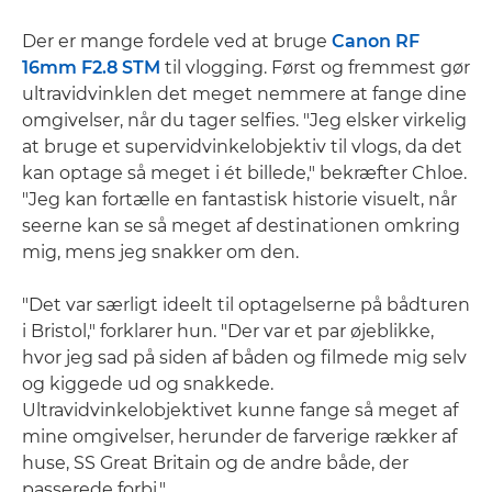
Der er mange fordele ved at bruge
Canon RF
16mm F2.8 STM
til vlogging. Først og fremmest gør
ultravidvinklen det meget nemmere at fange dine
omgivelser, når du tager selfies. "Jeg elsker virkelig
at bruge et supervidvinkelobjektiv til vlogs, da det
kan optage så meget i ét billede," bekræfter Chloe.
"Jeg kan fortælle en fantastisk historie visuelt, når
seerne kan se så meget af destinationen omkring
mig, mens jeg snakker om den.
"Det var særligt ideelt til optagelserne på bådturen
i Bristol," forklarer hun. "Der var et par øjeblikke,
hvor jeg sad på siden af båden og filmede mig selv
og kiggede ud og snakkede.
Ultravidvinkelobjektivet kunne fange så meget af
mine omgivelser, herunder de farverige rækker af
huse, SS Great Britain og de andre både, der
passerede forbi."