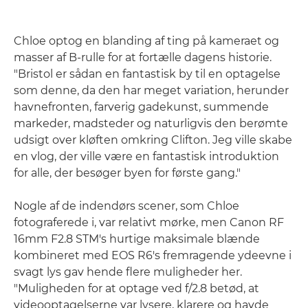
Chloe optog en blanding af ting på kameraet og
masser af B-rulle for at fortælle dagens historie.
"Bristol er sådan en fantastisk by til en optagelse
som denne, da den har meget variation, herunder
havnefronten, farverig gadekunst, summende
markeder, madsteder og naturligvis den berømte
udsigt over kløften omkring Clifton. Jeg ville skabe
en vlog, der ville være en fantastisk introduktion
for alle, der besøger byen for første gang."
Nogle af de indendørs scener, som Chloe
fotograferede i, var relativt mørke, men Canon RF
16mm F2.8 STM's hurtige maksimale blænde
kombineret med EOS R6's fremragende ydeevne i
svagt lys gav hende flere muligheder her.
"Muligheden for at optage ved f/2.8 betød, at
videooptagelserne var lysere, klarere og havde