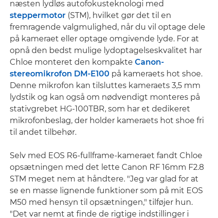
næsten lydløs autofokusteknologi med
steppermotor
(STM), hvilket gør det til en
fremragende valgmulighed, når du vil optage dele
på kameraet eller optage omgivende lyde. For at
opnå den bedst mulige lydoptagelseskvalitet har
Chloe monteret den kompakte
Canon-
stereomikrofon DM-E100
på kameraets hot shoe.
Denne mikrofon kan tilsluttes kameraets 3,5 mm
lydstik og kan også om nødvendigt monteres på
stativgrebet HG-100TBR, som har et dedikeret
mikrofonbeslag, der holder kameraets hot shoe fri
til andet tilbehør.
Selv med EOS R6-fullframe-kameraet fandt Chloe
opsætningen med det lette Canon RF 16mm F2.8
STM meget nem at håndtere. "Jeg var glad for at
se en masse lignende funktioner som på mit EOS
M50 med hensyn til opsætningen," tilføjer hun.
"Det var nemt at finde de rigtige indstillinger i