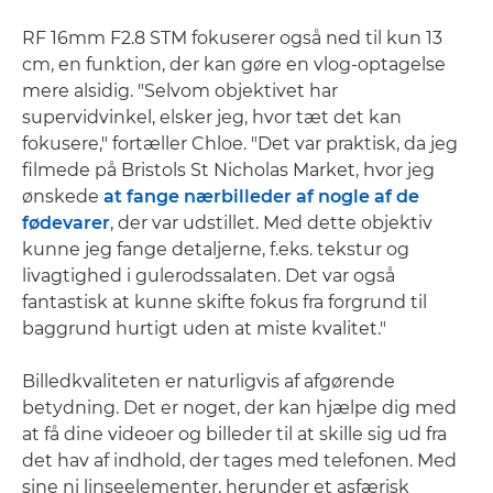
RF 16mm F2.8 STM fokuserer også ned til kun 13
cm, en funktion, der kan gøre en vlog-optagelse
mere alsidig. "Selvom objektivet har
supervidvinkel, elsker jeg, hvor tæt det kan
fokusere," fortæller Chloe. "Det var praktisk, da jeg
filmede på Bristols St Nicholas Market, hvor jeg
ønskede
at fange nærbilleder af nogle af de
fødevarer
, der var udstillet. Med dette objektiv
kunne jeg fange detaljerne, f.eks. tekstur og
livagtighed i gulerodssalaten. Det var også
fantastisk at kunne skifte fokus fra forgrund til
baggrund hurtigt uden at miste kvalitet."
Billedkvaliteten er naturligvis af afgørende
betydning. Det er noget, der kan hjælpe dig med
at få dine videoer og billeder til at skille sig ud fra
det hav af indhold, der tages med telefonen. Med
sine ni linseelementer, herunder et asfærisk