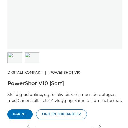
S
E
DIGITALT KOMPAKT
|
POWERSHOT V10
Et
PowerShot V10 [Sort]
de
Skil dig ud online, og forbliv diskret, mens du optager,
med Canons alt-i-ét 4K vlogging-kamera i lommeformat.
FIND EN FORHANDLER
KØB NU