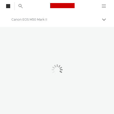
Canon Logo, back to
Canon EOS M50 Mark II
Skift
Canon
Digitalkameraer