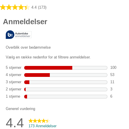
4.4
(173)
4.4
ud
af
5
stjerner.
173
anmeldelser