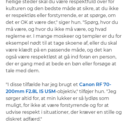
hellige steder skal du være respektfuld over for
kulturen og den bedste måde at sikre, at du ikke
er respektløs eller forstyrrende, er at spørge, om
det er OK at være der," siger hun. "Spørg, hvor du
må være, og hvor du ikke må være, og hvad
reglerne er. I mange moskeer og templer er du for
eksempel nødt til at tage skoene af, eller du skal
være klædt på en passende måde, og det kan
også være respektløst at gå ind foran en person,
der er gang med at bede en bøn eller forsøge at
tale med dem.
"I disse tilfælde har jeg brugt et
Canon RF 70-
200mm F2.8L IS USM
-objektiv," tilføjer hun. "Jeg
sørger altid for, at min lukker er så lydløs som
muligt, for ikke at være forstyrrende og for at
udvise respekt i situationer, der kræver en stille og
diskret adfærd."