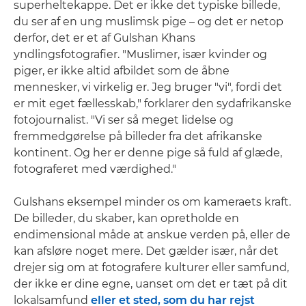
superheltekappe. Det er ikke det typiske billede,
du ser af en ung muslimsk pige – og det er netop
derfor, det er et af Gulshan Khans
yndlingsfotografier. "Muslimer, især kvinder og
piger, er ikke altid afbildet som de åbne
mennesker, vi virkelig er. Jeg bruger "vi", fordi det
er mit eget fællesskab," forklarer den sydafrikanske
fotojournalist. "Vi ser så meget lidelse og
fremmedgørelse på billeder fra det afrikanske
kontinent. Og her er denne pige så fuld af glæde,
fotograferet med værdighed."
Gulshans eksempel minder os om kameraets kraft.
De billeder, du skaber, kan opretholde en
endimensional måde at anskue verden på, eller de
kan afsløre noget mere. Det gælder især, når det
drejer sig om at fotografere kulturer eller samfund,
der ikke er dine egne, uanset om det er tæt på dit
lokalsamfund
eller et sted, som du
har rejst