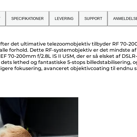
T
SPECIFIKATIONER
LEVERING
SUPPORT
ANMELDELS
 efter det ultimative telezoomobjektiv tilbyder RF 70-
r alle forhold. Dette RF-systemobjektiv er det mindste a
F 70-200mm f/2.8L IS II USM, der er så elsket af DSLR
 dets lethed og fantastiske 5-stops billedstabilisering, o
re fokusering, avanceret objektivcoating til endnu ska