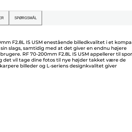
ER
SPØRGSMÅL
200mm F2.8L IS USM enestående billedkvalitet i et kompa
f sin slags, samtidig med at det giver en endnu højere
-brugere. RF 70-200mm F2.8L IS USM appellerer til spor
g det vil tage dine fotos til nye højder takket være de
rpere billeder og L-seriens designkvalitet giver