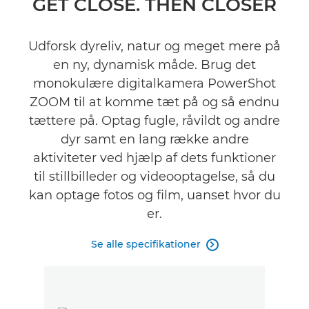
GET CLOSE. THEN CLOSER
Specifikationer
Udforsk dyreliv, natur og meget mere på
en ny, dynamisk måde. Brug det
Galleriet
monokulære digitalkamera PowerShot
Tilbehør
ZOOM til at komme tæt på og så endnu
tættere på. Optag fugle, råvildt og andre
Anmeldelser
dyr samt en lang række andre
aktiviteter ved hjælp af dets funktioner
Support
til stillbilleder og videooptagelse, så du
kan optage fotos og film, uanset hvor du
FIND EN FORHANDLER
er.
Sorry, ingen sælgere til rådighed for dette produkt.
Se alle specifikationer
