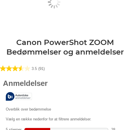
Canon PowerShot ZOOM
Bedømmelser og anmeldelser
3.5
(91)
3.5
ud
af
5
stjerner.
91
anmeldelser