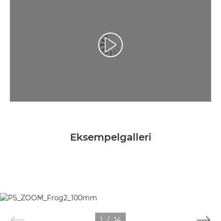
Afspil video
Eksempelgalleri
1
/
14