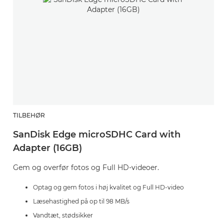
TILBEHØR
T
SanDisk Edge microSDHC Card with
H
Adapter (16GB)
(
o
Gem og overfør fotos og Full HD-videoer.
O
Optag og gem fotos i høj kvalitet og Full HD-video
d
Læsehastighed på op til 98 MB/s
Vandtæt, stødsikker