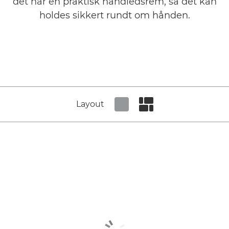
det har en praktisk håndledsrem, så det kan
holdes sikkert rundt om hånden.
Layout
Set tiled view
Set masonry view