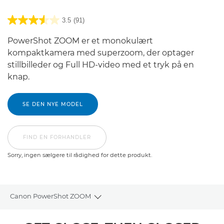
3.5
(91)
PowerShot ZOOM er et monokulært
kompaktkamera med superzoom, der optager
stillbilleder og Full HD-video med et tryk på en
knap.
SE DEN NYE MODEL
FIND EN FORHANDLER
Sorry, ingen sælgere til rådighed for dette produkt.
Canon PowerShot ZOOM
Toggle breadcrumbs
Oversigt