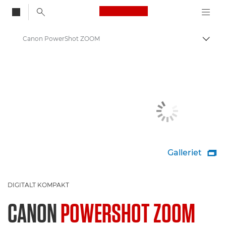
Canon Logo, back to
Canon PowerShot ZOOM
Skift
Canon
Digitalkameraer
Galleriet

DIGITALT KOMPAKT
CANON
POWERSHOT ZOOM