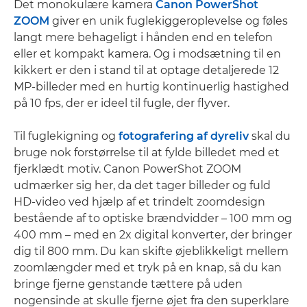
Det monokulære kamera
Canon PowerShot
ZOOM
giver en unik fuglekiggeroplevelse og føles
langt mere behageligt i hånden end en telefon
eller et kompakt kamera. Og i modsætning til en
kikkert er den i stand til at optage detaljerede 12
MP-billeder med en hurtig kontinuerlig hastighed
på 10 fps, der er ideel til fugle, der flyver.
Til fuglekigning og
fotografering af dyreliv
skal du
bruge nok forstørrelse til at fylde billedet med et
fjerklædt motiv. Canon PowerShot ZOOM
udmærker sig her, da det tager billeder og fuld
HD-video ved hjælp af et trindelt zoomdesign
bestående af to optiske brændvidder – 100 mm og
400 mm – med en 2x digital konverter, der bringer
dig til 800 mm. Du kan skifte øjeblikkeligt mellem
zoomlængder med et tryk på en knap, så du kan
bringe fjerne genstande tættere på uden
nogensinde at skulle fjerne øjet fra den superklare