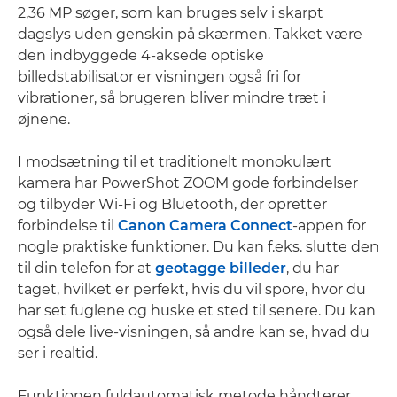
2,36 MP søger, som kan bruges selv i skarpt
dagslys uden genskin på skærmen. Takket være
den indbyggede 4-aksede optiske
billedstabilisator er visningen også fri for
vibrationer, så brugeren bliver mindre træt i
øjnene.
I modsætning til et traditionelt monokulært
kamera har PowerShot ZOOM gode forbindelser
og tilbyder Wi-Fi og Bluetooth, der opretter
forbindelse til
Canon Camera Connect
-appen for
nogle praktiske funktioner. Du kan f.eks. slutte den
til din telefon for at
geotagge billeder
, du har
taget, hvilket er perfekt, hvis du vil spore, hvor du
har set fuglene og huske et sted til senere. Du kan
også dele live-visningen, så andre kan se, hvad du
ser i realtid.
Funktionen fuldautomatisk metode håndterer