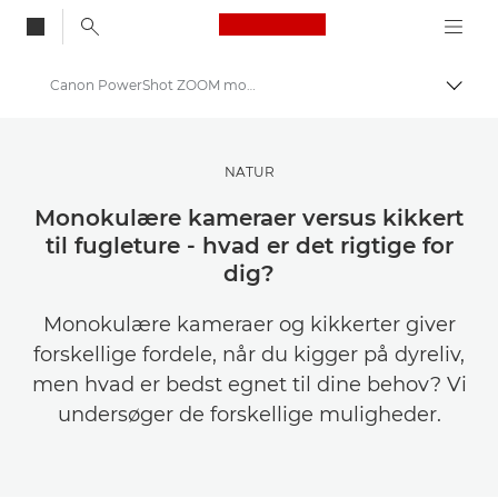
Canon Logo, back to
Canon PowerShot ZOOM monokulært kamera versus kikkert
Skift
Canon
Bliv inspireret | Tips til fotografering og print og købervejledninger
NATUR
Tips og teknikker til fotografering og print
Monokulære kameraer versus kikkert
til fugleture - hvad er det rigtige for
dig?
Monokulære kameraer og kikkerter giver
forskellige fordele, når du kigger på dyreliv,
men hvad er bedst egnet til dine behov? Vi
undersøger de forskellige muligheder.