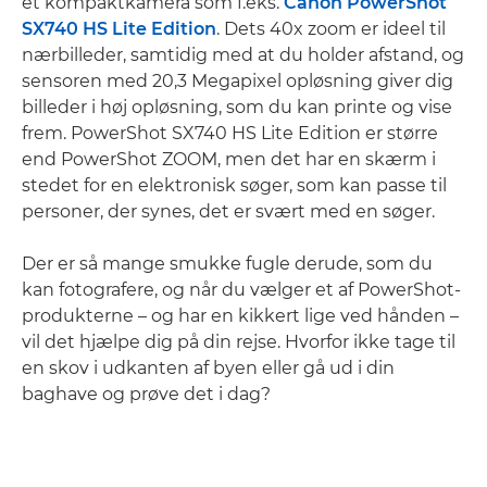
et kompaktkamera som f.eks.
Canon PowerShot
SX740 HS Lite Edition
. Dets 40x zoom er ideel til
nærbilleder, samtidig med at du holder afstand, og
sensoren med 20,3 Megapixel opløsning giver dig
billeder i høj opløsning, som du kan printe og vise
frem. PowerShot SX740 HS Lite Edition er større
end PowerShot ZOOM, men det har en skærm i
stedet for en elektronisk søger, som kan passe til
personer, der synes, det er svært med en søger.
Der er så mange smukke fugle derude, som du
kan fotografere, og når du vælger et af PowerShot-
produkterne – og har en kikkert lige ved hånden –
vil det hjælpe dig på din rejse. Hvorfor ikke tage til
en skov i udkanten af byen eller gå ud i din
baghave og prøve det i dag?