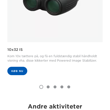
10x32 IS
Kom 10x tættere på, og få en fuldstændig stabil håndholdt
visning vha. disse kikkerter med Powered Image Stabilizer.
KØB NU
Andre aktiviteter