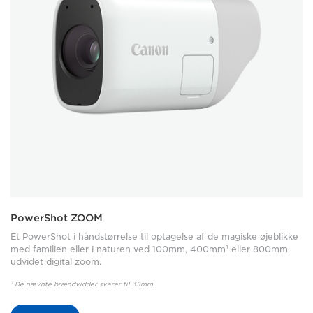
PowerShot ZOOM
Et PowerShot i håndstørrelse til optagelse af de magiske øjeblikke
med familien eller i naturen ved 100mm, 400mm¹ eller 800mm
udvidet digital zoom.
¹ De nævnte brændvidder svarer til 35mm.