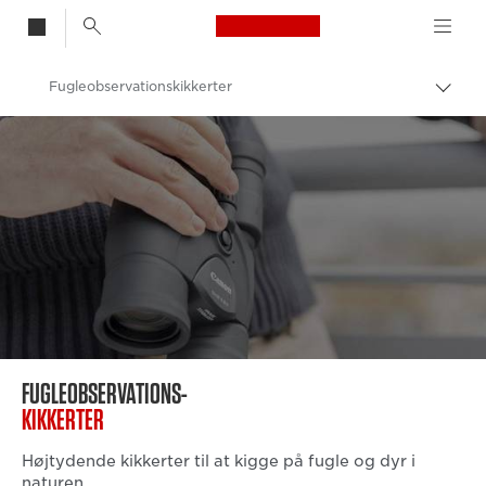
Canon Logo, back t
Fugleobservationskikkerter
Skift
brød
Canon
Kikkerter
FUGLEOBSERVATIONS-
KIKKERTER
Højtydende kikkerter til at kigge på fugle og dyr i
naturen.