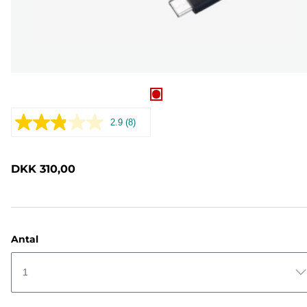
2.9
(8)
Læs
8
anmeldelser.
Samme
DKK 310,00
sidelink.
Antal
1