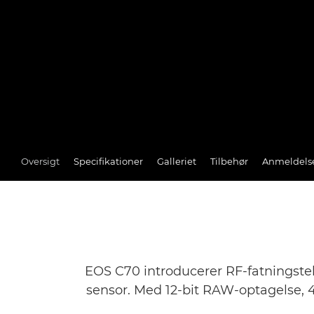
Oversigt
Specifikationer
Galleriet
Tilbehør
Anmeldels
EOS C70 introducerer RF-fatnings
sensor. Med 12-bit RAW-optagelse, 