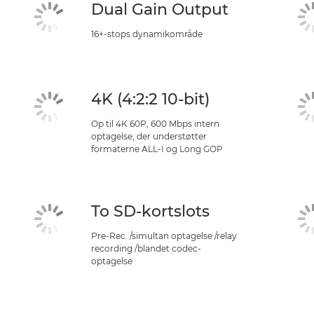
Dual Gain Output
16+-stops dynamikområde
4K (4:2:2 10-bit)
Op til 4K 60P, 600 Mbps intern
optagelse, der understøtter
formaterne ALL-I og Long GOP
To SD-kortslots
Pre-Rec. /simultan optagelse /relay
recording /blandet codec-
optagelse