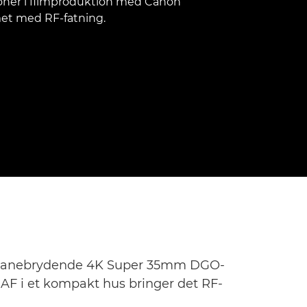
ner i filmproduktion med Canon
t med RF-fatning.
s banebrydende 4K Super 35mm DGO-
AF i et kompakt hus bringer det RF-