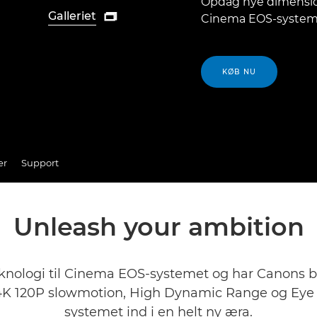
Opdag nye dimensio
Galleriet

Cinema EOS-systeme
KØB NU
er
Support
Unleash your ambition
teknologi til Cinema EOS-systemet og har Canon
4K 120P slowmotion, High Dynamic Range og Eye 
systemet ind i en helt ny æra.