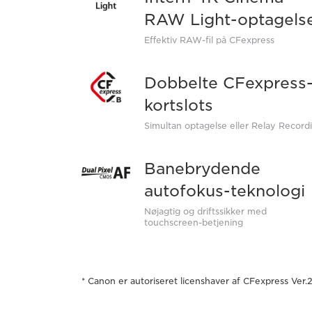
RAW Light-optagels
Effektiv RAW-fil på CFexpress
Dobbelte CFexpress
kortslots
Simultan optagelse eller Relay Record
Banebrydende
autofokus-teknologi
Nøjagtig og driftssikker med
touchscreen-betjening
* Canon er autoriseret licenshaver af CFexpress Ver.