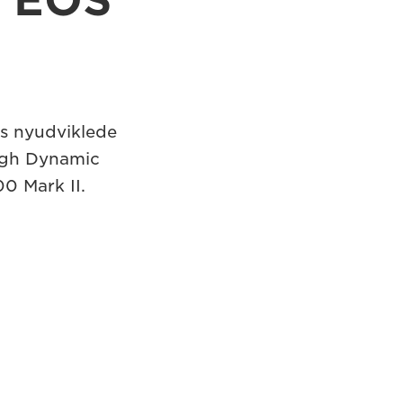
a EOS
s nyudviklede
igh Dynamic
0 Mark II.