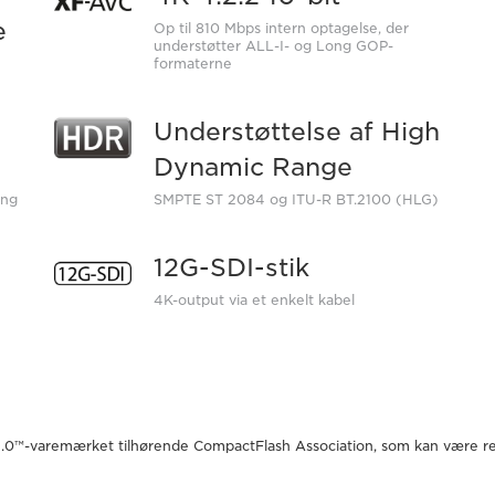
e
Op til 810 Mbps intern optagelse, der
understøtter ALL-I- og Long GOP-
formaterne
-
Understøttelse af High
Dynamic Range
ing
SMPTE ST 2084 og ITU-R BT.2100 (HLG)
12G-SDI-stik
4K-output via et enkelt kabel
2.0™-varemærket tilhørende CompactFlash Association, som kan være regist