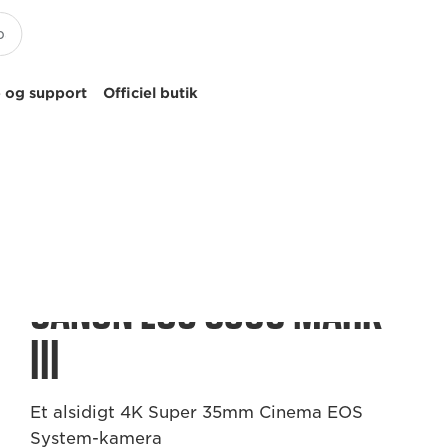
 og support
Officiel butik
CANON EOS C300 MARK
III
Et alsidigt 4K Super 35mm Cinema EOS
System-kamera