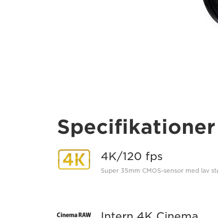
Specifikationer
4K/120 fps
Super 35mm CMOS-sensor med lav st
Intern 4K Cinema