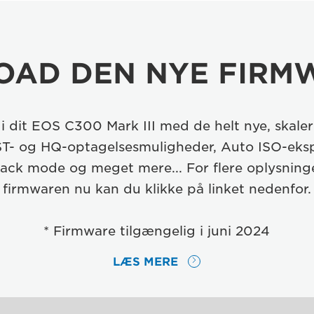
AD DEN NYE FIRM
 i dit EOS C300 Mark III med de helt nye, skale
T- og HQ-optagelsesmuligheder, Auto ISO-eks
back mode og meget mere... For flere oplysning
firmwaren nu kan du klikke på linket nedenfor.
* Firmware tilgængelig i juni 2024
LÆS MERE