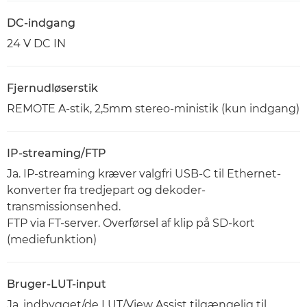
DC-indgang
24 V DC IN
Fjernudløserstik
REMOTE A-stik, 2,5mm stereo-ministik (kun indgang)
IP-streaming/FTP
Ja. IP-streaming kræver valgfri USB-C til Ethernet-
konverter fra tredjepart og dekoder-
transmissionsenhed.
FTP via FT-server. Overførsel af klip på SD-kort
(mediefunktion)
Bruger-LUT-input
Ja, indbygget/de LUT/View Assist tilgængelig til