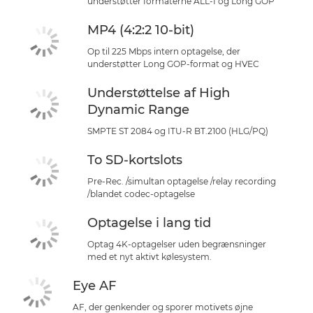
understøtter formaterne ALL-I og Long GOP
MP4 (4:2:2 10-bit)
Op til 225 Mbps intern optagelse, der
understøtter Long GOP-format og HVEC
Understøttelse af High
Dynamic Range
SMPTE ST 2084 og ITU-R BT.2100 (HLG/PQ)
To SD-kortslots
Pre-Rec. /simultan optagelse /relay recording
/blandet codec-optagelse
Optagelse i lang tid
Optag 4K-optagelser uden begrænsninger
med et nyt aktivt kølesystem.
Eye AF
AF, der genkender og sporer motivets øjne