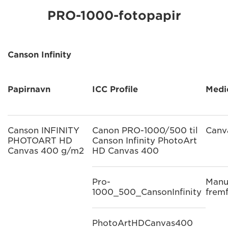
PRO-1000-fotopapir
Canson Infinity
Papirnavn
ICC Profile
Medi
Canson INFINITY
Canon PRO-1000/500 til
Canv
PHOTOART HD
Canson Infinity PhotoArt
Canvas 400 g/m2
HD Canvas 400
Pro-
Manu
1000_500_CansonInfinity
frem
PhotoArtHDCanvas400