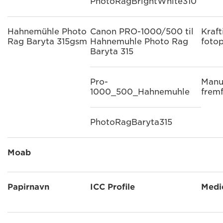
PhotoRagBrightWhite310
Hahnemühle Photo
Canon PRO-1000/500 til
Kraft
Rag Baryta 315gsm
Hahnemuhle Photo Rag
fotop
Baryta 315
Pro-
Manu
1000_500_Hahnemuhle
frem
PhotoRagBaryta315
Moab
Papirnavn
ICC Profile
Medi