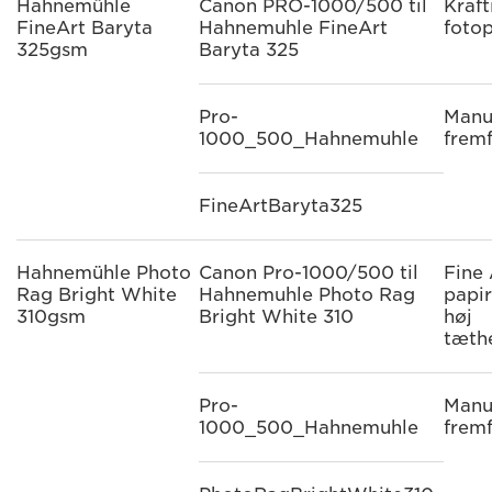
Hahnemühle
Canon PRO-1000/500 til
Kraft
FineArt Baryta
Hahnemuhle FineArt
fotop
325gsm
Baryta 325
Pro-
Manu
1000_500_Hahnemuhle
frem
FineArtBaryta325
Hahnemühle Photo
Canon Pro-1000/500 til
Fine 
Rag Bright White
Hahnemuhle Photo Rag
papi
310gsm
Bright White 310
høj
tæth
Pro-
Manu
1000_500_Hahnemuhle
frem