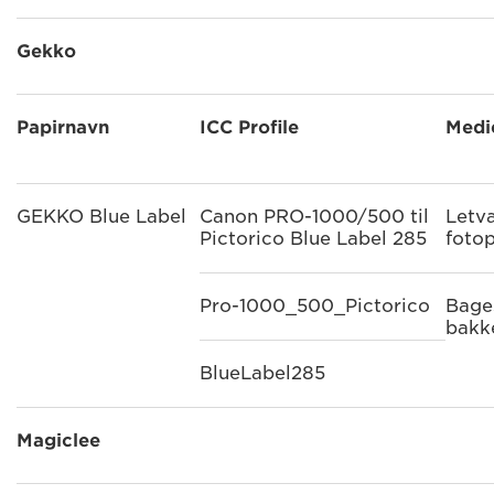
Gekko
Papirnavn
ICC Profile
Medi
GEKKO Blue Label
Canon PRO-1000/500 til
Letv
Pictorico Blue Label 285
fotop
Pro-1000_500_Pictorico
Bage
bakk
BlueLabel285
Magiclee