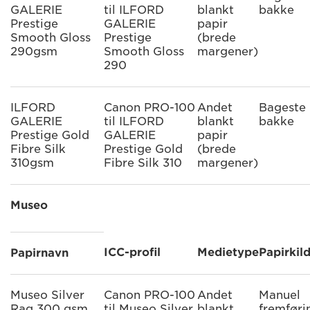
GALERIE
til ILFORD
blankt
bakke
Prestige
GALERIE
papir
Smooth Gloss
Prestige
(brede
290gsm
Smooth Gloss
margener)
290
ILFORD
Canon PRO-100
Andet
Bageste
GALERIE
til ILFORD
blankt
bakke
Prestige Gold
GALERIE
papir
Fibre Silk
Prestige Gold
(brede
310gsm
Fibre Silk 310
margener)
Museo
ICC-profil
Medietype
Papirkil
Papirnavn
Museo Silver
Canon PRO-100
Andet
Manuel
Rag 300 gsm
til Museo Silver
blankt
fremføri