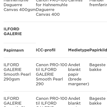
Hahnemühle
Canon PRO-100
Canvas
Manuel
Daguerre
for Hahnemuhle
fremføri
Canvas 400gsm
Daguerre
Canvas 400
ILFORD
GALERIE
ICC-profil
Medietype
Papirkil
Papirnavn
ILFORD
Canon PRO-100
Andet
Bageste
GALERIE
til ILFORD
blankt
bakke
Smooth Pearl
GALERIE
papir
290gsm
Smooth Pearl
(brede
290
margener)
ILFORD
Canon PRO-100
Andet
Bageste
GALERIE
til ILFORD
blankt
bakke