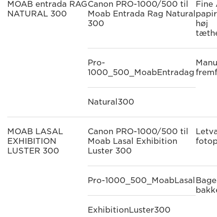
MOAB entrada RAG
Canon PRO-1000/500 til
Fine 
NATURAL 300
Moab Entrada Rag Natural
papi
300
høj
tæth
Pro-
Manu
1000_500_MoabEntradag
frem
Natural300
MOAB LASAL
Canon PRO-1000/500 til
Letv
EXHIBITION
Moab Lasal Exhibition
fotop
LUSTER 300
Luster 300
Pro-1000_500_MoabLasal
Bage
bakk
ExhibitionLuster300