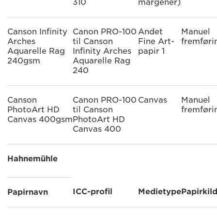
310
margener)
Canson Infinity
Canon PRO-100
Andet
Manuel
Arches
til Canson
Fine Art-
fremføri
Aquarelle Rag
Infinity Arches
papir 1
240gsm
Aquarelle Rag
240
Canson
Canon PRO-100
Canvas
Manuel
PhotoArt HD
til Canson
fremføri
Canvas 400gsm
PhotoArt HD
Canvas 400
Hahnemühle
ICC-profil
Medietype
Papirkil
Papirnavn