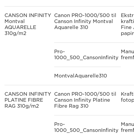
CANSON INFINITY
Canon PRO-1000/500 til
Ekst
Montval
Canson Infinity Montval
kraft
AQUARELLE
Aquarelle 310
Fine 
310g/m2
papir
Pro-
Manu
1000_500_CansonInfinity
frem
MontvalAquarelle310
CANSON INFINITY
Canon PRO-1000/500 til
Kraft
PLATINE FIBRE
Canson Infinity Platine
fotop
RAG 310g/m2
Fibre Rag 310
Pro-
Manu
1000_500_CansonInfinity
frem