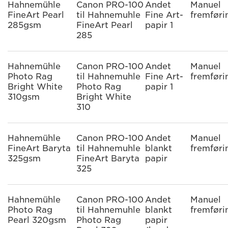
Hahnemühle
Canon PRO-100
Andet
Manuel
FineArt Pearl
til Hahnemuhle
Fine Art-
fremføri
285gsm
FineArt Pearl
papir 1
285
Hahnemühle
Canon PRO-100
Andet
Manuel
Photo Rag
til Hahnemuhle
Fine Art-
fremføri
Bright White
Photo Rag
papir 1
310gsm
Bright White
310
Hahnemühle
Canon PRO-100
Andet
Manuel
FineArt Baryta
til Hahnemuhle
blankt
fremføri
325gsm
FineArt Baryta
papir
325
Hahnemühle
Canon PRO-100
Andet
Manuel
Photo Rag
til Hahnemuhle
blankt
fremføri
Pearl 320gsm
Photo Rag
papir