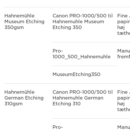
Hahnemühle
Canon PRO-1000/500 til
Fine 
Museum Etching
Hahnemuhle Museum
papi
350gsm
Etching 350
høj
tæth
Pro-
Manu
1000_500_Hahnemuhle
frem
MuseumEtching350
Hahnemühle
Canon PRO-1000/500 til
Fine 
German Etching
Hahnemuhle German
papi
310gsm
Etching 310
høj
tæth
Pro-
Manu