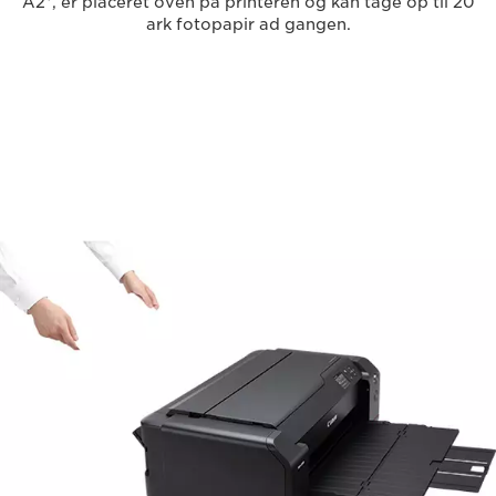
A2*, er placeret oven på printeren og kan tage op til 20
ark fotopapir ad gangen.