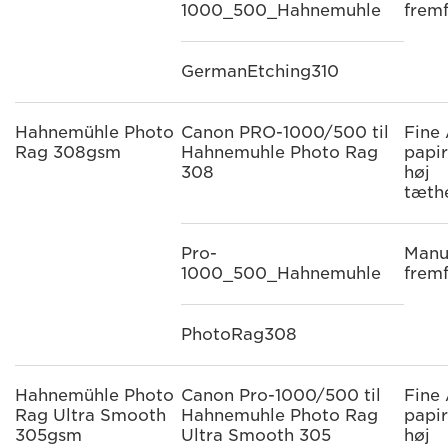
1000_500_Hahnemuhle
frem
GermanEtching310
Hahnemühle Photo
Canon PRO-1000/500 til
Fine 
Rag 308gsm
Hahnemuhle Photo Rag
papi
308
høj
tæth
Pro-
Manu
1000_500_Hahnemuhle
frem
PhotoRag308
Hahnemühle Photo
Canon Pro-1000/500 til
Fine 
Rag Ultra Smooth
Hahnemuhle Photo Rag
papi
305gsm
Ultra Smooth 305
høj