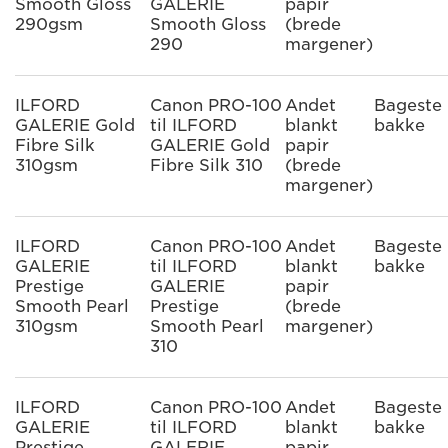
Smooth Gloss
GALERIE
papir
290gsm
Smooth Gloss
(brede
290
margener)
ILFORD
Canon PRO-100
Andet
Bageste
GALERIE Gold
til ILFORD
blankt
bakke
Fibre Silk
GALERIE Gold
papir
310gsm
Fibre Silk 310
(brede
margener)
ILFORD
Canon PRO-100
Andet
Bageste
GALERIE
til ILFORD
blankt
bakke
Prestige
GALERIE
papir
Smooth Pearl
Prestige
(brede
310gsm
Smooth Pearl
margener)
310
ILFORD
Canon PRO-100
Andet
Bageste
GALERIE
til ILFORD
blankt
bakke
Prestige
GALERIE
papir