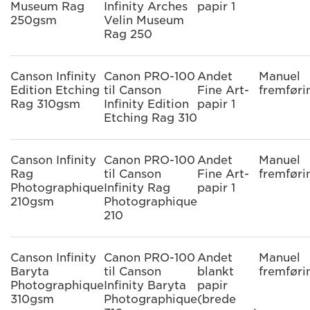
Museum Rag
Infinity Arches
papir 1
250gsm
Velin Museum
Rag 250
Canson Infinity
Canon PRO-100
Andet
Manuel
Edition Etching
til Canson
Fine Art-
fremføri
Rag 310gsm
Infinity Edition
papir 1
Etching Rag 310
Canson Infinity
Canon PRO-100
Andet
Manuel
Rag
til Canson
Fine Art-
fremføri
Photographique
Infinity Rag
papir 1
210gsm
Photographique
210
Canson Infinity
Canon PRO-100
Andet
Manuel
Baryta
til Canson
blankt
fremføri
Photographique
Infinity Baryta
papir
310gsm
Photographique
(brede