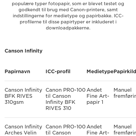
populære typer fotopapir, som er blevet testet og
godkendt til brug med Canon-printere, samt
indstillingerne for medietype og papirbakke. ICC-
profilerne til disse papirtyper er inkluderet i
downloadpakkerne.
Canson Infinity
Papirnavn
ICC-profil
Medietype
Papirkil
Canson Infinity
Canon PRO-100
Andet
Manuel
BFK RIVES
til Canson
Fine Art-
fremføri
310gsm
Infinity BFK
papir 1
RIVES 310
Canson Infinity
Canon PRO-100
Andet
Manuel
Arches Velin
til Canson
Fine Art-
fremføri