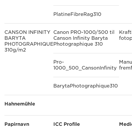
PlatineFibreRag310
CANSON INFINITY
Canon PRO-1000/500 til
Kraft
BARYTA
Canson Infinity Baryta
fotop
PHOTOGRAPHIQUE
Photographique 310
310g/m2
Pro-
Manu
1000_500_CansonInfinity
frem
BarytaPhotographique310
Hahnemühle
Papirnavn
ICC Profile
Medi