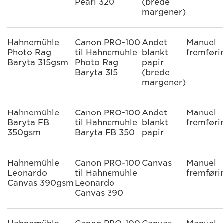
Pearl 320
(brede
margener)
Hahnemühle
Canon PRO-100
Andet
Manuel
Photo Rag
til Hahnemuhle
blankt
fremføri
Baryta 315gsm
Photo Rag
papir
Baryta 315
(brede
margener)
Hahnemühle
Canon PRO-100
Andet
Manuel
Baryta FB
til Hahnemuhle
blankt
fremføri
350gsm
Baryta FB 350
papir
Hahnemühle
Canon PRO-100
Canvas
Manuel
Leonardo
til Hahnemuhle
fremføri
Canvas 390gsm
Leonardo
Canvas 390