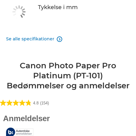
Tykkelse i mm
Se alle specifikationer

Canon Photo Paper Pro
Platinum (PT-101)
Bedømmelser og anmeldelser
4.8
(154)
4.8
ud
af
5
stjerner.