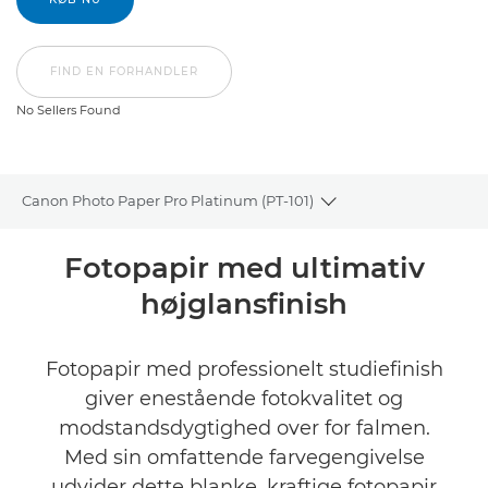
FIND EN FORHANDLER
No Sellers Found
Canon Photo Paper Pro Platinum (PT-101)
Toggle breadcrumbs
Oversigt
Fotopapir med ultimativ
højglansfinish
Specifikationer
Anmeldelser
Fotopapir med professionelt studiefinish
giver enestående fotokvalitet og
FIND EN FORHANDLER
modstandsdygtighed over for falmen.
No Sellers Found
Med sin omfattende farvegengivelse
udvider dette blanke, kraftige fotopapir