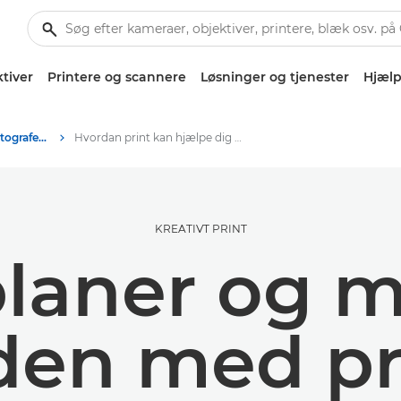
tiver
Printere og scannere
Løsninger og tjenester
Hjælp
Tips og teknikker til fotografering og print
Hvordan print kan hjælpe dig med at blive organiseret
KREATIVT PRINT
 planer og m
den med pr