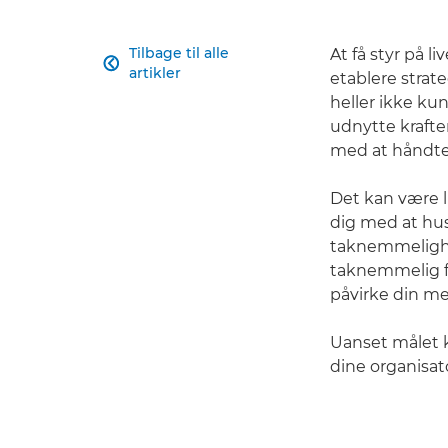
Tilbage til alle
At få styr på l

artikler
etablere strate
heller ikke ku
udnytte kraften
med at håndte
Det kan være l
dig med at hus
taknemmelighed
taknemmelig fo
påvirke din m
Uanset målet 
dine organisat