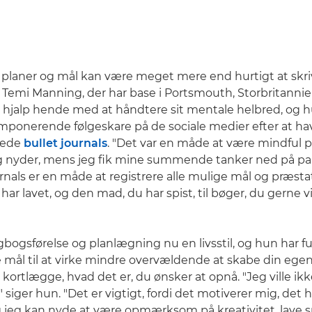
r, planer og mål kan være meget mere end hurtigt at skr
 Temi Manning, der har base i Portsmouth, Storbritann
 hjalp hende med at håndtere sit mentale helbred, og h
ponerende følgeskare på de sociale medier efter at hav
erede
bullet journals
. "Det var en måde at være mindful p
g nyder, mens jeg fik mine summende tanker ned på papi
rnals er en måde at registrere alle mulige mål og præstati
har lavet, og den mad, du har spist, til bøger, du gerne vil
gbogsførelse og planlægning nu en livsstil, og hun har fu
e mål til at virke mindre overvældende at skabe din ege
kortlægge, hvad det er, du ønsker at opnå. "Jeg ville ik
" siger hun. "Det er vigtigt, fordi det motiverer mig, det
g jeg kan nyde at være opmærksom på kreativitet, lave 