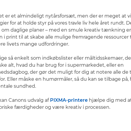
ivet er et almindeligt nytårsforsæt, men der er meget at 
gier for at holde styr på vores travle liv hele året rundt. 
n om daglige planer – med en smule kreativ tænkning er
 i print til at skabe alle mulige fremragende ressourcer t
re livets mange udfordringer.
ige så enkelt som indkøbslister eller måltidsskemaer, d
ke alt, hvad du har brug for i supermarkedet, eller en
sdagbog, der gør det muligt for dig at notere alle de t
r. Eller måske en humørmåler, så du kan se tilbage på,
entale sundhed.
kan Canons udvalg af
PIXMA-printere
hjælpe dig med a
oriske færdigheder og være kreativ i processen.