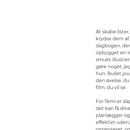
At skabe liste
krydse dem af.
dagbogen, der
opbygget en im
smukt illustr
gøre noget, je
hun. Bullet jou
den øvelse, du 
film, du vil se.
For Temi er da
det kan få din
planlægger og 
effektivt uden,
organiseret, o