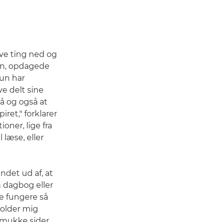
ive ting ned og
ien, opdagede
un har
e delt sine
å og også at
ret," forklarer
oner, lige fra
 læse, eller
ndet ud af, at
n dagbog eller
ke fungere så
 holder mig
smukke sider