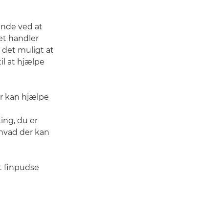
vinde ved at
Det handler
 det muligt at
il at hjælpe
er kan hjælpe
ing, du er
 hvad der kan
t finpudse