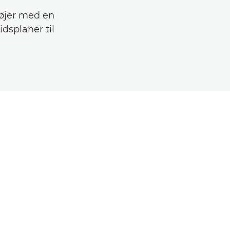
tøjer med en
dsplaner til