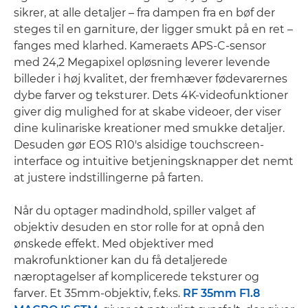
sikrer, at alle detaljer – fra dampen fra en bøf der
steges til en garniture, der ligger smukt på en ret –
fanges med klarhed. Kameraets APS-C-sensor
med 24,2 Megapixel opløsning leverer levende
billeder i høj kvalitet, der fremhæver fødevarernes
dybe farver og teksturer. Dets 4K-videofunktioner
giver dig mulighed for at skabe videoer, der viser
dine kulinariske kreationer med smukke detaljer.
Desuden gør EOS R10's alsidige touchscreen-
interface og intuitive betjeningsknapper det nemt
at justere indstillingerne på farten.
Når du optager madindhold, spiller valget af
objektiv desuden en stor rolle for at opnå den
ønskede effekt. Med objektiver med
makrofunktioner kan du få detaljerede
næroptagelser af komplicerede teksturer og
farver. Et 35mm-objektiv, f.eks.
RF 35mm F1.8