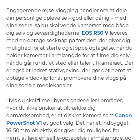
Engagerende rejse-vlogging handler om at dele
din personlige oplevelse – god eller dårlig – med
dine seere, så du skal vende kameraet mod både
dig selv og seværdighederne.
EOS R50 V
leveres
med en optagelsesknap på forsiden, der giver dig
mulighed for at starte og stoppe optagelse, når du
holder kameraet i armlængde for at filme dig selv,
når du går rundt et sted eller taler til kameraet. Der
er også et lodret stativgevind, der gør det nemt at
optage videoklip for at promovere dine vlogs på
dine sociale mediekanaler.
Hvis du skal filme i byens gader eller i områder,
hvor du ikke ønsker at tiltrække dig
opmærksomhed, er et diskret kamera som
Canon
PowerShot V1
et godt valg. Det har et indbygget
16-50mm-objektiv, der giver dig mulighed for
nemt at lave en selfie-optagelse i armslængde, og