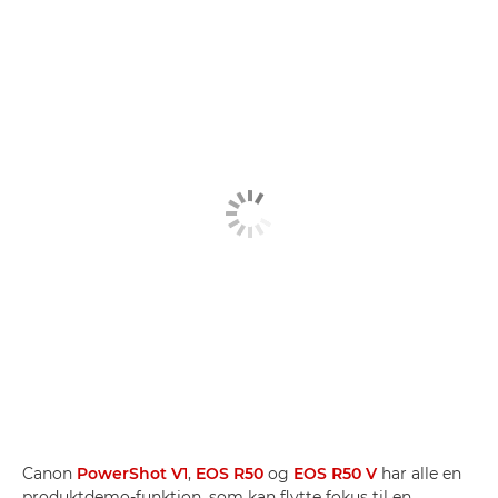
Canon
PowerShot V1
,
EOS R50
og
EOS R50 V
har alle en
produktdemo-funktion, som kan flytte fokus til en