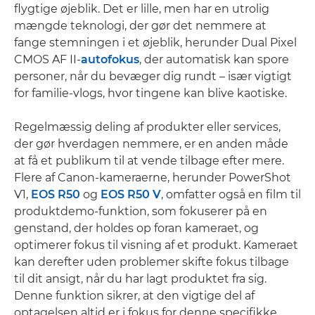
flygtige øjeblik. Det er lille, men har en utrolig
mængde teknologi, der gør det nemmere at
fange stemningen i et øjeblik, herunder Dual Pixel
CMOS AF II-
autofokus
, der automatisk kan spore
personer, når du bevæger dig rundt – især vigtigt
for familie-vlogs, hvor tingene kan blive kaotiske.
Regelmæssig deling af produkter eller services,
der gør hverdagen nemmere, er en anden måde
at få et publikum til at vende tilbage efter mere.
Flere af Canon-kameraerne, herunder PowerShot
V1,
EOS R50
og
EOS R50 V
, omfatter også en film til
produktdemo-funktion, som fokuserer på en
genstand, der holdes op foran kameraet, og
optimerer fokus til visning af et produkt. Kameraet
kan derefter uden problemer skifte fokus tilbage
til dit ansigt, når du har lagt produktet fra sig.
Denne funktion sikrer, at den vigtige del af
optagelsen altid er i fokus for denne specifikke