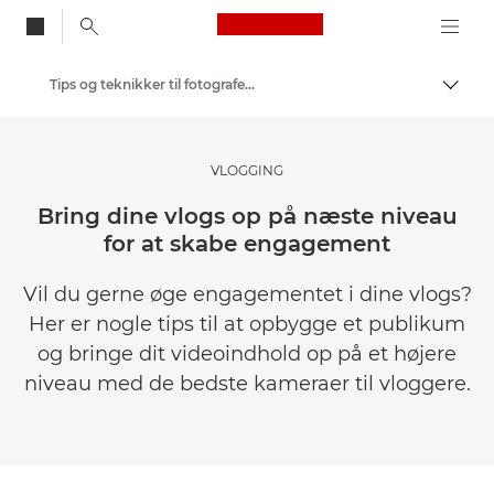
Canon Logo, back to
Tips og teknikker til fotografering og print
Skift
Canon
Bliv inspireret | Tips til fotografering og print og købervejledninger
VLOGGING
Bring dine vlogs op på næste niveau
for at skabe engagement
Vil du gerne øge engagementet i dine vlogs?
Her er nogle tips til at opbygge et publikum
og bringe dit videoindhold op på et højere
niveau med de bedste kameraer til vloggere.