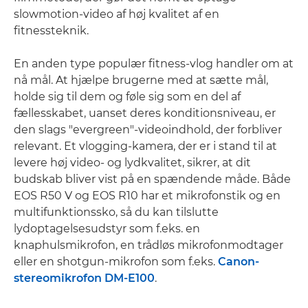
slowmotion-video af høj kvalitet af en
fitnessteknik.
En anden type populær fitness-vlog handler om at
nå mål. At hjælpe brugerne med at sætte mål,
holde sig til dem og føle sig som en del af
fællesskabet, uanset deres konditionsniveau, er
den slags "evergreen"-videoindhold, der forbliver
relevant. Et vlogging-kamera, der er i stand til at
levere høj video- og lydkvalitet, sikrer, at dit
budskab bliver vist på en spændende måde. Både
EOS R50 V og EOS R10 har et mikrofonstik og en
multifunktionssko, så du kan tilslutte
lydoptagelsesudstyr som f.eks. en
knaphulsmikrofon, en trådløs mikrofonmodtager
eller en shotgun-mikrofon som f.eks.
Canon-
stereomikrofon DM-E100
.