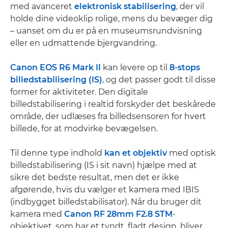
med avanceret
elektronisk stabilisering
, der vil
holde dine videoklip rolige, mens du bevæger dig
– uanset om du er på en museumsrundvisning
eller en udmattende bjergvandring.
Canon EOS R6 Mark II
kan levere op til
8-stops
billedstabilisering (IS)
, og det passer godt til disse
former for aktiviteter. Den digitale
billedstabilisering i realtid forskyder det beskårede
område, der udlæses fra billedsensoren for hvert
billede, for at modvirke bevægelsen.
Til denne type indhold
kan et objektiv
med optisk
billedstabilisering (IS i sit navn) hjælpe med at
sikre det bedste resultat, men det er ikke
afgørende, hvis du vælger et kamera med IBIS
(indbygget billedstabilisator). Når du bruger dit
kamera med
Canon RF 28mm F2.8 STM
-
objektivet, som har et tyndt, fladt design, bliver