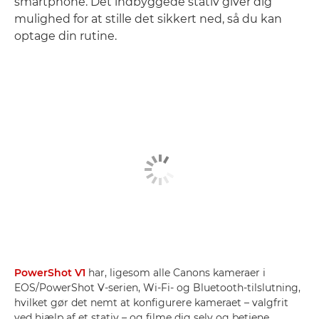
smartphone. Det indbyggede stativ giver dig
mulighed for at stille det sikkert ned, så du kan
optage din rutine.
PowerShot V1
har, ligesom alle Canons kameraer i
EOS/PowerShot V-serien, Wi-Fi- og Bluetooth-tilslutning,
hvilket gør det nemt at konfigurere kameraet – valgfrit
ved hjælp af et stativ – og filme dig selv og betjene