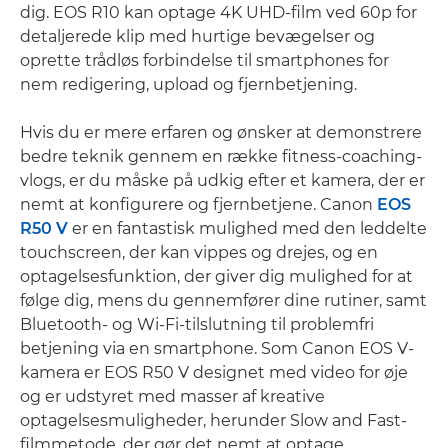
dig. EOS R10 kan optage 4K UHD-film ved 60p for
detaljerede klip med hurtige bevægelser og
oprette trådløs forbindelse til smartphones for
nem redigering, upload og fjernbetjening.
Hvis du er mere erfaren og ønsker at demonstrere
bedre teknik gennem en række fitness-coaching-
vlogs, er du måske på udkig efter et kamera, der er
nemt at konfigurere og fjernbetjene. Canon
EOS
R50 V
er en fantastisk mulighed med den leddelte
touchscreen, der kan vippes og drejes, og en
optagelsesfunktion, der giver dig mulighed for at
følge dig, mens du gennemfører dine rutiner, samt
Bluetooth- og Wi-Fi-tilslutning til problemfri
betjening via en smartphone. Som Canon EOS V-
kamera er EOS R50 V designet med video for øje
og er udstyret med masser af kreative
optagelsesmuligheder, herunder Slow and Fast-
filmmetode, der gør det nemt at optage