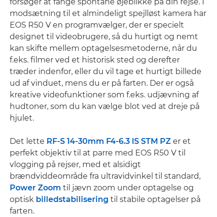
forsøger at fange spontane øjeblikke på din rejse. I
modsætning til et almindeligt spejlløst kamera har
EOS R50 V en programvælger, der er specielt
designet til videobrugere, så du hurtigt og nemt
kan skifte mellem optagelsesmetoderne, når du
f.eks. filmer ved et historisk sted og derefter
træder indenfor, eller du vil tage et hurtigt billede
ud af vinduet, mens du er på farten. Der er også
kreative videofunktioner som f.eks. udjævning af
hudtoner, som du kan vælge blot ved at dreje på
hjulet.
Det lette
RF-S 14-30mm F4-6.3 IS STM PZ
er et
perfekt objektiv til at parre med EOS R50 V til
vlogging på rejser, med et alsidigt
brændviddeområde fra ultravidvinkel til standard,
Power Zoom
til jævn zoom under optagelse og
optisk
billedstabilisering
til stabile optagelser på
farten.