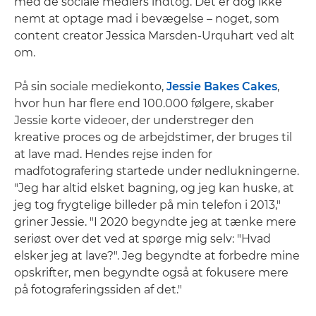
med de sociale mediers indtog. Det er dog ikke
nemt at optage mad i bevægelse – noget, som
content creator Jessica Marsden-Urquhart ved alt
om.
På sin sociale mediekonto,
Jessie Bakes Cakes
,
hvor hun har flere end 100.000 følgere, skaber
Jessie korte videoer, der understreger den
kreative proces og de arbejdstimer, der bruges til
at lave mad. Hendes rejse inden for
madfotografering startede under nedlukningerne.
"Jeg har altid elsket bagning, og jeg kan huske, at
jeg tog frygtelige billeder på min telefon i 2013,"
griner Jessie. "I 2020 begyndte jeg at tænke mere
seriøst over det ved at spørge mig selv: "Hvad
elsker jeg at lave?". Jeg begyndte at forbedre mine
opskrifter, men begyndte også at fokusere mere
på fotograferingssiden af det."