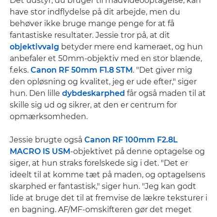
Det udstyr, du bruger til madvideooptagelse, kan
have stor indflydelse på dit arbejde, men du
behøver ikke bruge mange penge for at få
fantastiske resultater. Jessie tror på, at dit
objektivvalg
betyder mere end kameraet, og hun
anbefaler et 50mm-objektiv med en stor blænde,
f.eks.
Canon RF 50mm F1.8 STM
. "Det giver mig
den opløsning og kvalitet, jeg er ude efter," siger
hun. Den lille
dybdeskarphed
får også maden til at
skille sig ud og sikrer, at den er centrum for
opmærksomheden.
Jessie brugte også
Canon RF 100mm F2.8L
MACRO IS USM
-objektivet på denne optagelse og
siger, at hun straks forelskede sig i det. "Det er
ideelt til at komme tæt på maden, og optagelsens
skarphed er fantastisk," siger hun. "Jeg kan godt
lide at bruge det til at fremvise de lækre teksturer i
en bagning. AF/MF-omskifteren gør det meget