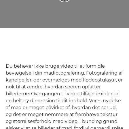
Du behøver ikke bruge video til at formidle
bevægelse i din madfotografering. Fotografering af
kanelboller, der overhældes med flødeostglasur, er
nok til at ændre, hvordan seeren opfatter
billederne. Overgangen til video tilføjer imidlertid
en helt ny dimension til dit indhold. Vores nydelse
af mad er meget påvirket af, hvordan det ser ud,
og det er meget nemmere at fremhæve tekstur
og størrelsesforhold med video. I bund og grund
elsker vi at se billeder af mad, fordi vi gerne vil spise