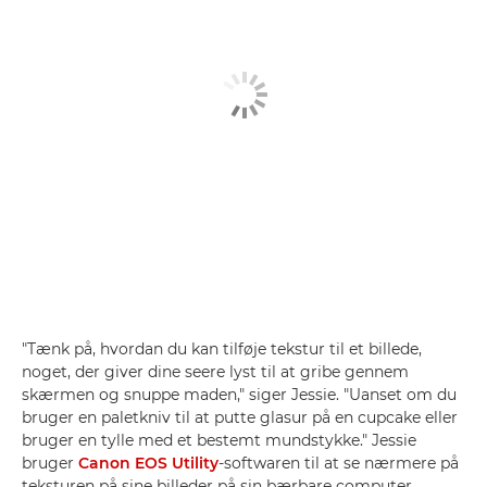
"Tænk på, hvordan du kan tilføje tekstur til et billede,
noget, der giver dine seere lyst til at gribe gennem
skærmen og snuppe maden," siger Jessie. "Uanset om du
bruger en paletkniv til at putte glasur på en cupcake eller
bruger en tylle med et bestemt mundstykke." Jessie
bruger
Canon EOS Utility
-softwaren til at se nærmere på
teksturen på sine billeder på sin bærbare computer.