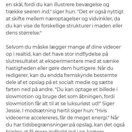
en skål, fordi du kan illustrere bevægelse og
trække seeren ind," siger hun. "Det er også nyttigt
at skifte mellem næroptagelser og vidvinkler, da
du kan vise de forskellige strukturer i maden eller
dens størrelse."
Selvom du måske lægger mange af dine videoer
op i realtid, kan det have stor indflydelse på
slutresultatet at eksperimentere med at sænke
hastigheden eller gøre dem hurtigere. Når du
redigerer, kan du endda fremskynde bestemte
dele af et opslag på et socialt medie og sætte
farten ned på andre. "Du kan optage et billede i
slowmotion og bruge det som åbningen, fordi
slowmotion får alt til at se luksuriøst ud!" Siger
Jessie. I modsætning hertil siger hun: "Hvis
videoerne accelereres, får de meget energi." Når
du har tidsbegrænsninger på opslag, kan det også
hjælpe at få mere indhold ind i en kortere