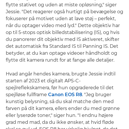
flytte stativet og uden at miste opløsning," siger
Jessie. "Det reagerer også hurtigt på bevægelse og
fokuserer på motivet uden at lave støj – perfekt,
når du optager video med lyd." Dette objektiv har
op til 5-stops optisk billedstabilisering (IS), og hvis
du panorerer dit objektiv med IS aktiveret, skifter
det automatisk fra Standard IS til Panning IS. Det
betyder, at du kan optage videoer håndholdt og
flytte dit kamera rundt for at fange alle detaljer.
Hvad angår hendes kamera, brugte Jessie indtil
starten af 2023 et digitalt APS-C-
spejlreflekskamera, før hun opgraderede til det
spejlløse fullframe
Canon EOS R8
. "Jeg bruger
kunstig belysning, så du skal matche den med
farven på dit kamera, ellers ender du med grønne
eller lyserøde toner," siger hun. "I endnu højere
grad med mad, da du ikke ønsker, at hvid fløde