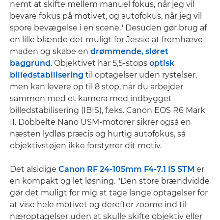
nemt at skifte mellem manuel fokus, når jeg vil
bevare fokus på motivet, og autofokus, når jeg vil
spore bevægelse i en scene." Desuden gør brug af
en lille blænde det muligt for Jessie at fremhæve
maden og skabe en
drømmende, sløret
baggrund
. Objektivet har 5,5-stops
optisk
billedstabilisering
til optagelser uden rystelser,
men kan levere op til 8 stop, når du arbejder
sammen med et kamera med indbygget
billedstabilisering (IBIS), f.eks. Canon EOS R6 Mark
II. Dobbelte Nano USM-motorer sikrer også en
næsten lydløs præcis og hurtig autofokus, så
objektivstøjen ikke forstyrrer dit motiv.
Det alsidige
Canon RF 24-105mm F4-7.1 IS STM
er
en kompakt og let løsning. "Den store brændvidde
gør det muligt for mig at tage lange optagelser for
at vise hele motivet og derefter zoome ind til
næroptagelser uden at skulle skifte objektiv eller