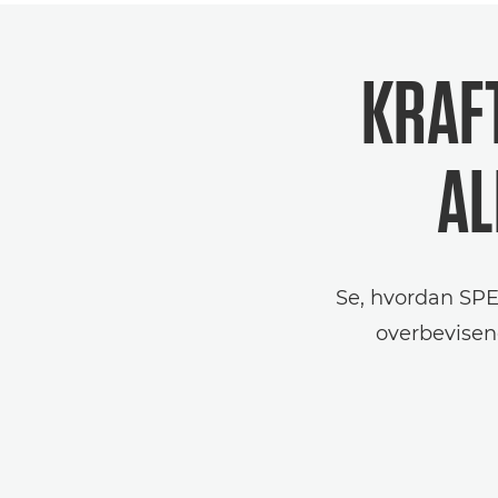
KRAF
AL
Se, hvordan SPEE
overbevisen