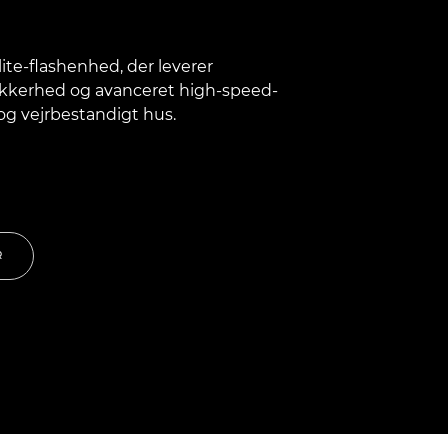
te-flashenhed, der leverer
ikkerhed og avanceret high-speed-
og vejrbestandigt hus.
R