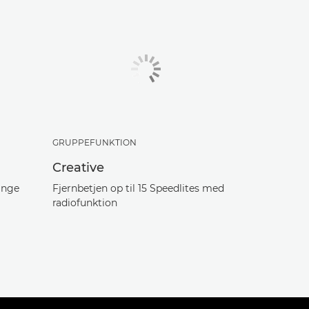
GRUPPEFUNKTION
Creative
ange
Fjernbetjen op til 15 Speedlites med
radiofunktion