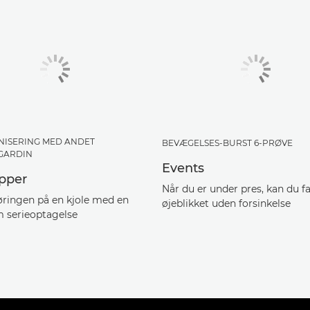
NISERING MED ANDET
BEVÆGELSES-BURST 6-PRØVE
GARDIN
Events
upper
Når du er under pres, kan du f
øringen på en kjole med en
øjeblikket uden forsinkelse
 serieoptagelse