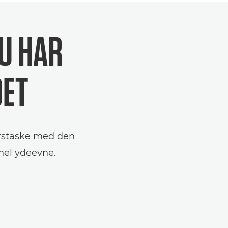
U HAR
DET
tyrstaske med den
nel ydeevne.