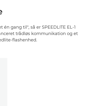
e
t én gang til", så er SPEEDLITE EL-1
anceret trådløs kommunikation og et
edlite-flashenhed.