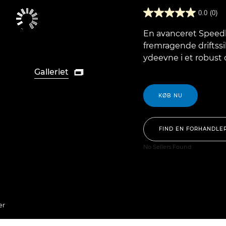
0.0
(0)
En avanceret Speedli
fremragende driftss
ydeevne i et robust 
Galleriet

KØB NU
FIND EN FORHANDLE
No Sellers Found
er