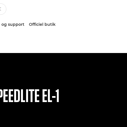
 og support
Officiel butik
EEDLITE EL-1