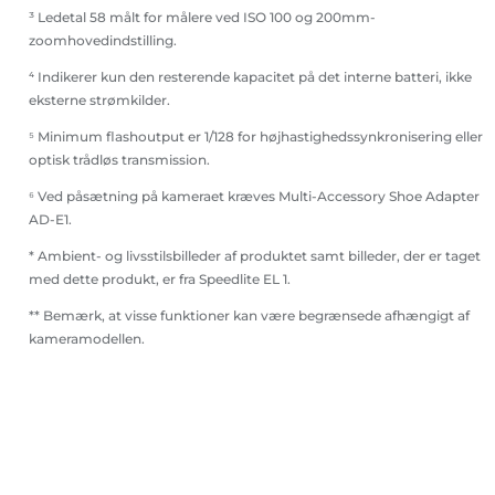
³ Ledetal 58 målt for målere ved ISO 100 og 200mm-
zoomhovedindstilling.
⁴ Indikerer kun den resterende kapacitet på det interne batteri, ikke
eksterne strømkilder.
⁵ Minimum flashoutput er 1/128 for højhastighedssynkronisering eller
optisk trådløs transmission.
⁶ Ved påsætning på kameraet kræves Multi-Accessory Shoe Adapter
AD-E1.
* Ambient- og livsstilsbilleder af produktet samt billeder, der er taget
med dette produkt, er fra Speedlite EL 1.
** Bemærk, at visse funktioner kan være begrænsede afhængigt af
kameramodellen.