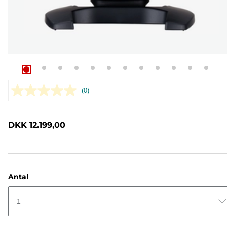
(0)
Ingen
rating-
værdi.
Samme
DKK 12.199,00
sidelink.
Antal
1