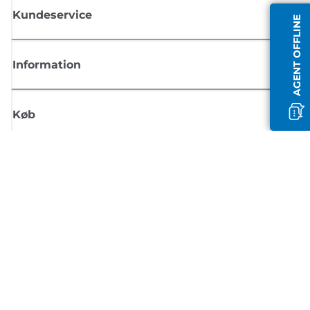
Kundeservice
AGENT OFFLINE
Information
Køb
Tilmeld dig Canons nyhedsbrev
Få regelmæssige e-mailopdateringer om nye produkter, nyttige tips og
tilbud
TILMELD DIG
Handelsbetingelser
Fortrolighedspolitik