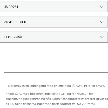
SUPPORT
ANMELDELSER
SPØRGSMÅL
¹ Der kræves en ladningstid med en effekt på 1/8192 til 1/1 for at affyre.
² Ved 23 °C med blæseren indstillet til ON, og før Niveau 1 for
flashaffyringsbegrænsning nås, uden flashadaptere monteret (giver o
til 160 fulde flashaffyringer med flash zoomet fra 150-200mm).