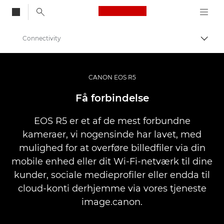
Canon Logo, back to
Connectivity
Skift
Canon
Digitalkameraer
CANON EOS R5
EOS R5
Få forbindelse
EOS R5 er et af de mest forbundne
kameraer, vi nogensinde har lavet, med
mulighed for at overføre billedfiler via din
mobile enhed eller dit Wi-Fi-netværk til dine
kunder, sociale medieprofiler eller endda til
cloud-konti derhjemme via vores tjeneste
image.canon.