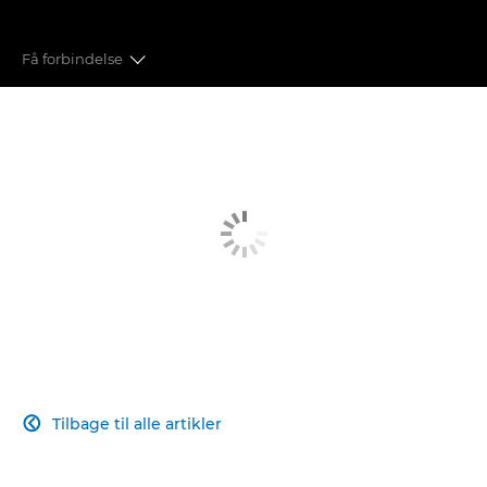
Få forbindelse
BILLEDKVALITET
AVANCERET AUTOFOKUS
EFFEKTIV YDEEVNE
EN REVOLUTION INDEN FOR VIDEOOPTAGELSER
TILSLUTNINGSMULIGHEDER
BILLEDBEHANDLING
Tilbage til alle artikler
