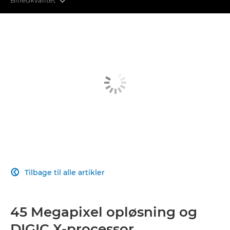
BILLEDKVALITET
AVANCERET AUTOFOKUS
EFFEKTIV YDEEVNE
EN REVOLUTION INDEN FOR VIDEOOPTAGELSER
TILSLUTNINGSMULIGHEDER
BILLEDBEHANDLING
Tilbage til alle artikler

45 Megapixel opløsning og
DIGIC X-processor