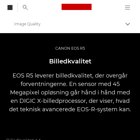
Canon Logo, back to
Image Quality
Skift
Canon
Digitalkameraer
CANON EOS R5
EOS R5
Billedkvalitet
EOS R5 leverer billedkvalitet, der overgår
forventningerne. En sensor med 45
Megapixel opløsning går hånd i hånd med
en DIGIC X-billedprocessor, der viser, hvad
det teknisk avancerede EOS-R-system kan.
Billedkvalitet